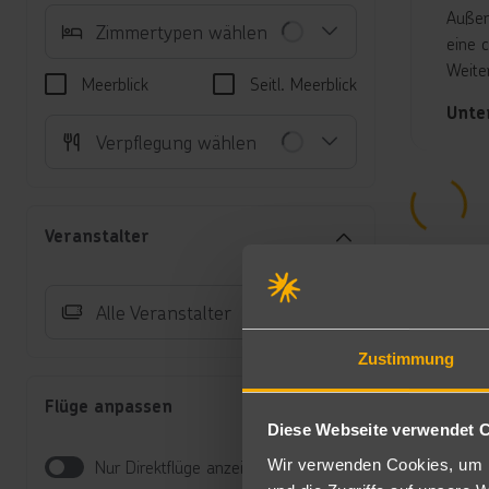
Außen
Zimmertypen wählen
eine 
Weite
Meerblick
Seitl. Meerblick
Unte
Verpflegung wählen
Do
Kü
Ge
Ju
Veranstalter
ei
Su
Ba
Alle Veranstalter
Früh
Zustimmung
Frühs
werde
Flüge anpassen
Snack
Diese Webseite verwendet 
All-I
Wir verwenden Cookies, um I
Nur Direktflüge anzeigen