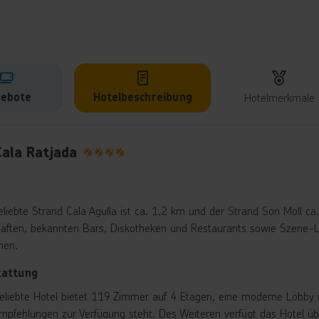
ebote
Hotelbeschreibung
Hotelmerkmale
lbeschreibung
Cala Ratjada
4
eliebte Strand Cala Agulla ist ca. 1,2 km und der Strand Son Moll c
äften, bekannten Bars, Diskotheken und Restaurants sowie Szene-L
hen.
tattung
eliebte Hotel bietet 119 Zimmer auf 4 Etagen, eine moderne Lobby mi
mpfehlungen zur Verfügung steht. Des Weiteren verfügt das Hotel übe