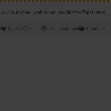
op-Urlaubsziele
Hotelmarken
Kreuzfahrten
Top-Hotels
r
Kontakt
mein-schauinsland
Gewinnspiel
Favoriten