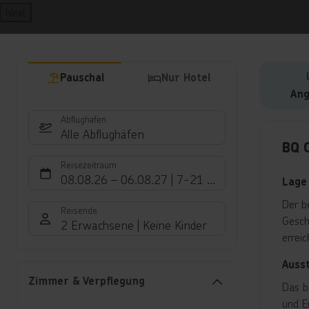
Next
Pauschal
Nur Hotel
Ang
Abflughafen
Hote
Alle Abflughäfen
BQ 
Reisezeitraum
08.08.26
–
06.08.27
7-21 Nächte
Lage
Der b
Reisende
Gesch
2 Erwachsene
Keine Kinder
erreic
Auss
Zimmer & Verpflegung
Das b
und E