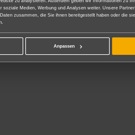
Website zu analysieren. Außerdem geben wir Informationen zu I
 Inklusive
r soziale Medien, Werbung und Analysen weiter. Unsere Partner
r Fitnessbereich mit Tageslicht.
 Daten zusammen, die Sie ihnen bereitgestellt haben oder die s
n.
ness
it Hallenbad mit Massagedüsen und Sauna. Gegen Gebühr: Massag
Anpassen
service
 steht unseren Gästen im gesamten Hotel gratis zur Verfügung.
*
ücher 10 € Kaution
r 2,- € pro Tag/pro Badetuch.
el 2 €/Handtuch.
l-Kontakt
la Ratjada
da Floreal-Esquina
90 Cala Ratjada
 +34 971 595080