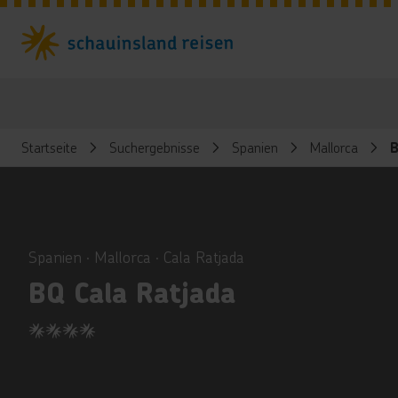
Startseite
Suchergebnisse
Spanien
Mallorca
B
ious
Spanien ∙ Mallorca ∙ Cala Ratjada
BQ Cala Ratjada
4