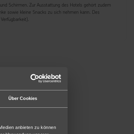
 und Schirmen. Zur Ausstattung des Hotels gehört zudem
änke sowie kleine Snacks zu sich nehmen kann. Des
Verfügbarkeit).
öhn, Kosmetikspiegel, TV, Mietsafe, Klimaanlage, kleinem
oder Terrasse. Zimmercodierung: D
 deutlich geräumiger und bieten eine offene Dusche sowie
nd diese zum ermäßigten Preis buchbar und bieten keinen
Über Cookies
er Auslastung kann das Abendessen à la carte serviert
 Medien anbieten zu können