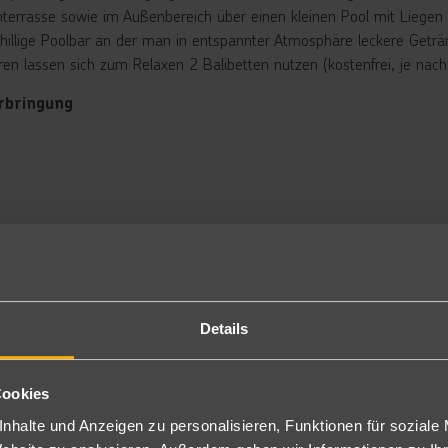
terrasse sowie im Außenbereich über einen kleinen Pool mit Liegen
chillige Poolbar an der man in entspannter Atmosphäre leckere Getr
ren lassen sich zum Relaxen 2 Balibetten nutzen (kostenfrei, je nach 
rbringung
ppelzimmer: Modern eingerichtet und ausgestattet mit Dusche/WC, F
hlschrank, offene Regale für Kleidung (kein Schrank) sowie Balkon 
gen Aufpreis sind diese auch zur Alleinnutzung (DE) buchbar.
niorsuite: Bei gleicher Ausstattung wie die Doppelzimmer sind diese
n Schlafsofa. Zimmercodierung: JS
per-Sparzimmer: Bei gleicher Ausstattung wie die Doppelzimmer si
lkon. Zimmercodierung: SSZ
stück/Halbpension
Details
tück (bis 11:00) und Abendessen (ab 1.5.) in Buffetform. Bei gering
n.
s 12-21 Uhr (gegen Gebühr)
Cookies
nclusive
nhalte und Anzeigen zu personalisieren, Funktionen für soziale