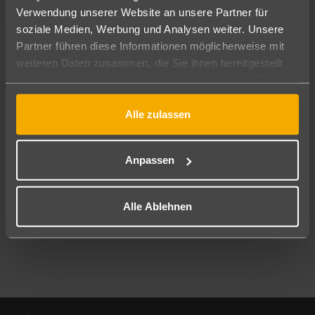
Verwendung unserer Website an unsere Partner für
soziale Medien, Werbung und Analysen weiter. Unsere
Abflughafen
Partner führen diese Informationen möglicherweise mit
Alle Abflughäfen
weiteren Daten zusammen, die Sie ihnen bereitgestellt
Reisezeitraum
haben oder die sie im Rahmen Ihrer Nutzung der Dienste
10.08.26
–
08.08.27
7-21 Nächte
gesammelt haben.
Alle zulassen
Reisende
2 Erwachsene
Keine Kinder
Anpassen
Mehr Filter anzeigen
Alle Ablehnen
Footer