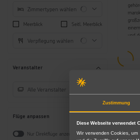
gehör
Zimmertypen wählen
marok
großz
Meerblick
Seitl. Meerblick
einem
und d
Verpflegung wählen
Rezept
Unte
Do
Veranstalter
Ge
Ge
Au
Alle Veranstalter
Be
Do
Zustimmung
zw
Fa
Flüge anpassen
ge
Diese Webseite verwendet 
Au
Do
Wir verwenden Cookies, um I
Nur Direktflüge anzeigen