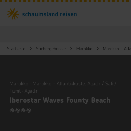
Startseite
Suchergebnisse
Marokko
Marokko - Atlan
ious
Marokko ∙ Marokko - Atlantikküste: Agadir / Safi /
Tiznit ∙ Agadir
Iberostar Waves Founty Beach
4