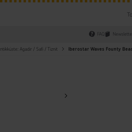
T
FAQ
Newslette
tikküste: Agadir / Safi / Tiznit
Iberostar Waves Founty Bea