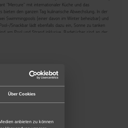
ant "Mercure" mit internationaler Küche und das
s bieten den ganzen Tag kulinarische Abwechslung. In der
 zwei Swimmingpools (einer davon im Winter beheizbar) und
Pool-/Snackbar lädt ebenfalls dazu ein, Sonne zu tanken
nd am Pool und Strand inklusive. Badetücher sind an der
gestattet mit Dusche, WC, Föhn, Telefon, Safe (gegen
btisch, Sitzecke, Balkon mit Gartenblick (ca. 32m²).
em Meerblick (DM, DMA) buchbar.
Ausstattung wie die Doppelzimmer näher am Strand.
he Ausstattung wie die Doppelzimmer, bestehen jedoch aus
Über Cookies
rbunden sind (ca. 64m²).
che Ausstattung wie die Doppelzimmer, sind jedoch etwas
bar.
e die Doppelzimmer bieten diese Poolblick (PD, APD, PDE,
 Medien anbieten zu können