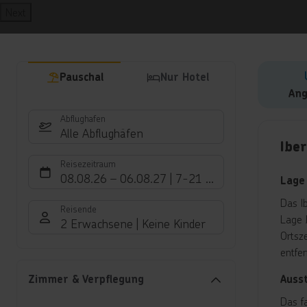
Next
Pauschal
Nur Hotel
Ang
Abflughafen
Hote
Alle Abflughäfen
Ibe
Reisezeitraum
08.08.26
–
06.08.27
7-21 Nächte
Lage
Das I
Reisende
Lage 
2 Erwachsene
Keine Kinder
Ortsz
entfer
Auss
Zimmer & Verpflegung
Das f