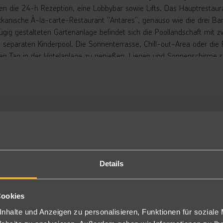
en die 24-h Rezeption, eine Lobbybar sowie Lifts. Das Hauptrestaur
kanische À-la-carte-Restaurant "Antares", genauso wie die drei Bar
ügig gestalteten Gartenanlage befindet sich die Poollandschaft mit
 separaten Kinderpool. Die Sonnenterrasse, Chill-out-Area oder die 
en Tag in der Hotelanlage zu genießen. Liegen und Sonnenschirme si
ion erhältlich.
rbringung
ppelzimmer: Die komfortabel eingerichteten Zimmer (D/DA) sind aus
bühr), Minibar (gegen Gebühr), Sat.-TV, Klimaanlage/Heizung, Schrei
gen Aufpreis auch mit seitlichem Meerblick (DMS,AMS) oder direkt
ch zur Alleinnutzung buchbar (DE, DEA, DES, EIA, DEM, AME).
ach Front: Die Beach Front Zimmer (BF2, MSA) liegen bei gleicher 
ppelzimmer Interconnecting: Die Zimmer (CI2, CIA) haben die gleic
Details
ei Zimmern mit jeweils eigenem Badezimmer, die durch eine Tür ve
milienzimmer: Die Familienzimmer (DF2/2FB) verfügen über die glei
räumiger (ca. 34m²).
Cookies
ch als Family Free Kids (2FA/2FC) mit gesonderten Konditionen buch
ppelzimmer Poolblick (AGA007I): Bei sonst ähnlicher Ausstattung wi
nhalte und Anzeigen zu personalisieren, Funktionen für soziale