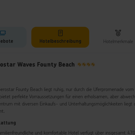
ebote
Hotelbeschreibung
Hotelmerkmale
lbeschreibung
rostar Waves Founty Beach
4
berostar Founty Beach liegt ruhig, nur durch die Uferpromenade vom 
bietet perfekte Vorraussetzungen für einen erholsamen, aber abwech
entrum mit diversen Einkaufs- und Unterhaltungsmöglichkeiten liegt c
nt.
tattung
amilienfreundliche und komfortable Hotel verfügt über insgesamt 470 