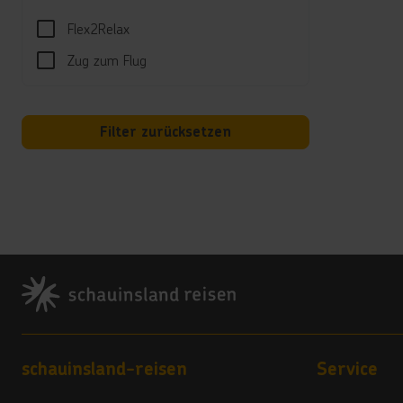
Unte
Flex2Relax
Tagsü
Abend
Zug zum Flug
Well
Spa C
Filter zurücksetzen
Kind
FUN P
Somme
Hotel
Footer
Wi-Fi
*****
Wäsch
*****
Bank/
Footer navigation
schauinsland-reisen
Service
*****
Check