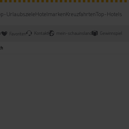
op-Urlaubsziele
Hotelmarken
Kreuzfahrten
Top-Hotels
r
Kontakt
mein-schauinsland
Gewinnspiel
Favoriten
ch