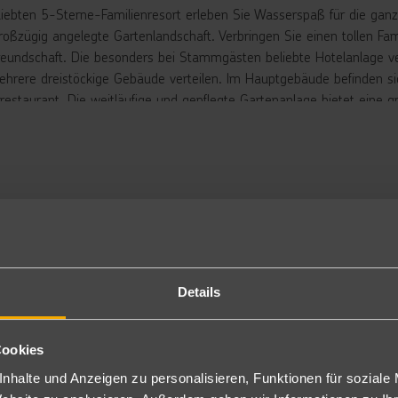
liebten 5-Sterne-Familienresort erleben Sie Wasserspaß für die ganze
roßzügig angelegte Gartenlandschaft. Verbringen Sie einen tollen Fam
reundschaft. Die besonders bei Stammgästen beliebte Hotelanlage ve
ehrere dreistöckige Gebäude verteilen. Im Hauptgebäude befinden si
trestaurant. Die weitläufige und gepflegte Gartenanlage bietet eine 
sserpools (Moroccan Pool, Aqua Pool sowie Kinderpool mit Rutschen; 
eigene Aquapark mit zwölf verschiedenen Wasserrutschen (Nutzung 
rrutschen (Oktopus, Snake) lassen die Herzen von großen und kleine
esort bietet neben dem Buffetrestaurant fünf köstliche À-la-carte-Res
nsküche (gegen Gebühr), jeweils Reservierung erforderlich) sowie vi
IDO Mamlouk Palace", die ebenfalls kostenfrei mitgenutzt werden kön
 acht verschiedene Bars zur Verfügung : Sun Ray Bar, Boulevard Bar 
 Pool Bar (im Hauptpool gelegen), Nasaya Beach Bar sowie ein Shis
andtücher sind am Pool und am Strand inklusive. Die Einrichtunge
Details
n.
rbringung
Cookies
ppelzimmer Superior: Die 45 m² großen geschmackvoll eingerichtet
nhalte und Anzeigen zu personalisieren, Funktionen für soziale
t Dusche oder Badewanne/WC, Föhn, Kaffee- und Teezubereiter, Sitze