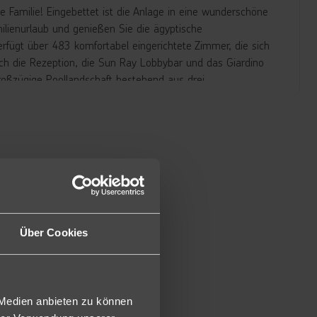
 Familie! Eingebettet ist die Anlage in eine wunderschöne
ilienurlaub und genießen Sie die ägyptische
rfügt über 483 komfortabel eingerichtete Zimmer, die sich
ch die Rezeption, die Sun Ray Lobbybar und das Giardino
großzügige Poollandschaft bestehend aus drei
im Winter beheizbar). Ein Highlight des Resorts ist der
ab 1,20 m) und einem separaten Bereich mit zwei
n Wasserratten höher schlagen.
taurants (italienisch, ägyptisch, mongolisch, Burger,
er weitere À-la-carte-Restaurants im Schwesterhotel
nen (Reservierung jeweils erforderlich). Ergänzend stehen
(gegen Gebühr), Amuse Billardbar, Victoria Pub, Aqua Bar,
ha Zelt (gegen Gebühr). Liegen, Sonnenschirme und
n des "SENTIDO Mamlouk Palace Resorts" können mitgenutzt
Über Cookies
en Doppelzimmer Superior (D) verfügen über Telefon, Bad
 Medien anbieten zu können
cke, Minibar (tägliche Auffüllung mit Wasser, einmal pro