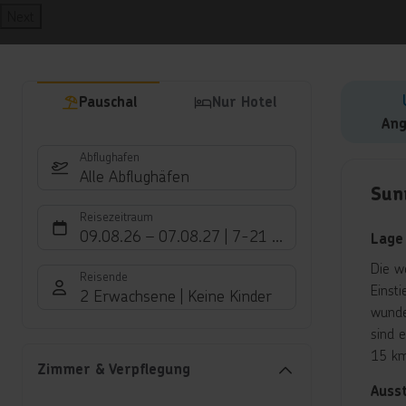
Next
Pauschal
Nur Hotel
Ang
Abflughafen
Hote
Alle Abflughäfen
Sun
Reisezeitraum
09.08.26
–
07.08.27
7-21 Nächte
Lage
Die w
Reisende
Einst
2 Erwachsene
Keine Kinder
wunde
sind 
15 km
Zimmer & Verpflegung
Auss