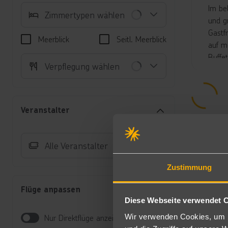
Im be
Zimmertypen wählen
und g
Gastf
Meerblick
Seitl. Meerblick
auf m
Buffe
Verpflegung wählen
Süßwa
hotel
Kinde
Das R
Veranstalter
Fusio
"SENT
Ihnen
Alle Veranstalter
Oasis
Badeh
Zustimmung
werde
Flüge anpassen
Unte
Diese Webseite verwendet 
Do
Wir verwenden Cookies, um I
Nur Direktflüge anzeigen
mi