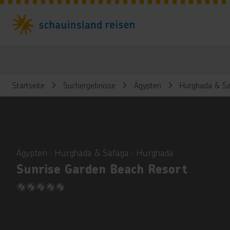
Startseite
Suchergebnisse
Ägypten
Hurghada & Sa
ious
Ägypten ∙ Hurghada & Safaga ∙ Hurghada
Sunrise Garden Beach Resort
5