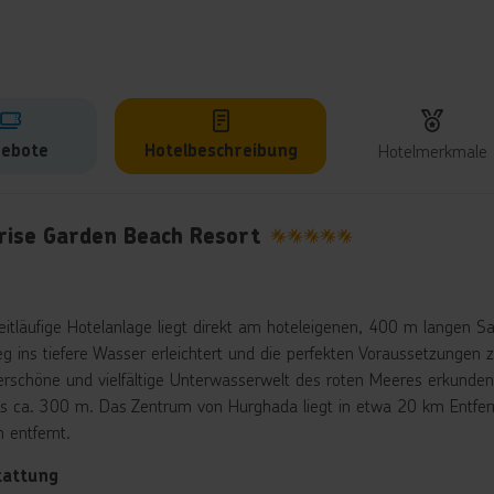
ebote
Hotelbeschreibung
Hotelmerkmale
lbeschreibung
rise Garden Beach Resort
5
eitläufige Hotelanlage liegt direkt am hoteleigenen, 400 m langen S
ieg ins tiefere Wasser erleichtert und die perfekten Voraussetzungen
rschöne und vielfältige Unterwasserwelt des roten Meeres erkunden
es ca. 300 m. Das Zentrum von Hurghada liegt in etwa 20 km Entfern
 entfernt.
tattung