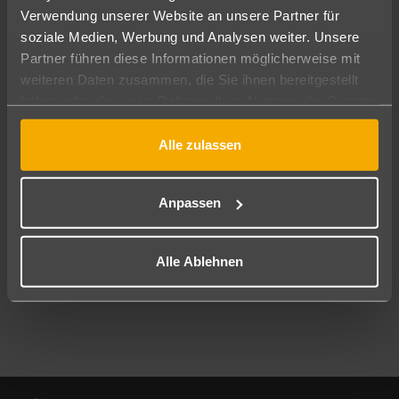
Verwendung unserer Website an unsere Partner für
soziale Medien, Werbung und Analysen weiter. Unsere
Abflughafen
Partner führen diese Informationen möglicherweise mit
Alle Abflughäfen
weiteren Daten zusammen, die Sie ihnen bereitgestellt
Reisezeitraum
haben oder die sie im Rahmen Ihrer Nutzung der Dienste
08.08.26
–
06.08.27
7-21 Nächte
gesammelt haben.
Alle zulassen
Reisende
2 Erwachsene
Keine Kinder
Anpassen
Mehr Filter anzeigen
Alle Ablehnen
Footer