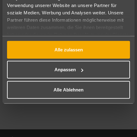
Verwendung unserer Website an unsere Partner für
soziale Medien, Werbung und Analysen weiter. Unsere
Abflughafen
Partner führen diese Informationen möglicherweise mit
Alle Abflughäfen
weiteren Daten zusammen, die Sie ihnen bereitgestellt
Reisezeitraum
haben oder die sie im Rahmen Ihrer Nutzung der Dienste
10.08.26
–
08.08.27
7-21 Nächte
gesammelt haben.
Alle zulassen
Reisende
2 Erwachsene
Keine Kinder
Anpassen
Mehr Filter anzeigen
Alle Ablehnen
Footer