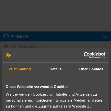
Angebote
Hotelbeschreibung
Hotelmerkmale
Bewertungen
Zustimmung
Details
Über Cookies
Lage und Umgebung
Diese Webseite verwendet Cookies
Angebote filtern
Wir verwenden Cookies, um Inhalte und Anzeigen zu
Ändere die Kriterien nach deinen Wünschen
personalisieren, Funktionen für soziale Medien anbieten
zu können und die Zugriffe auf unsere Website zu