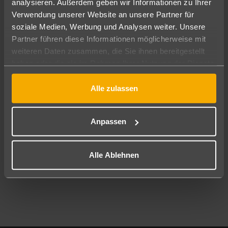
analysieren. Außerdem geben wir Informationen zu Ihrer
Pauschal
Nur Hotel
Verwendung unserer Website an unsere Partner für
soziale Medien, Werbung und Analysen weiter. Unsere
Abflughafen
Partner führen diese Informationen möglicherweise mit
Alle Abflughäfen
weiteren Daten zusammen, die Sie ihnen bereitgestellt
haben oder die sie im Rahmen Ihrer Nutzung der Dienste
Reisezeitraum
09.08.26
–
07.08.27
7-21 Nächte
gesammelt haben.
Alle zulassen
Reisende
2 Erwachsene
Keine Kinder
Anpassen
Mehr Filter anzeigen
Alle Ablehnen