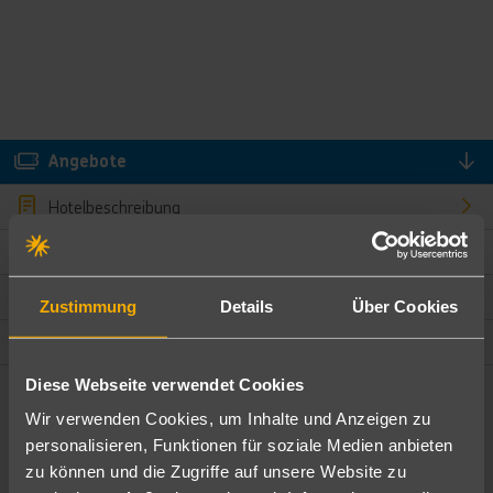
Angebote
Hotelbeschreibung
Hotelmerkmale
Bewertungen
Zustimmung
Details
Über Cookies
Lage und Umgebung
Diese Webseite verwendet Cookies
Angebote filtern
Wir verwenden Cookies, um Inhalte und Anzeigen zu
Ändere die Kriterien nach deinen Wünschen
personalisieren, Funktionen für soziale Medien anbieten
zu können und die Zugriffe auf unsere Website zu