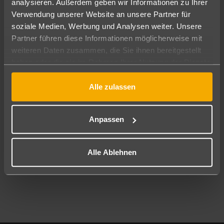
analysieren. Außerdem geben wir Informationen zu Ihrer
Pauschal
Nur Hotel
Verwendung unserer Website an unsere Partner für
soziale Medien, Werbung und Analysen weiter. Unsere
Abflughafen
Partner führen diese Informationen möglicherweise mit
Alle Abflughäfen
weiteren Daten zusammen, die Sie ihnen bereitgestellt
haben oder die sie im Rahmen Ihrer Nutzung der Dienste
Reisezeitraum
09.08.26
–
07.08.27
7-21 Nächte
gesammelt haben.
Alle zulassen
Reisende
2 Erwachsene
Keine Kinder
Anpassen
Mehr Filter anzeigen
Alle Ablehnen