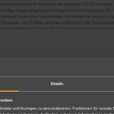
tilvolle Komforthotel im Kolonialstil mit insgesamt 553 Zimmer bietet
eitläufige Anlage verfügt über Empfangshalle mit Rezeption und Wi-Fi
thaltsraum sowie einen Souvenirladen. Für kulinarische Genüsse sorg
 Restaurant, zwei Poolbars und zwei weitere Bars (alle Öffnungszeit
nanlage befinden sich zwei große Swimmingpools, ein separates Ki
nschirmen, die den Hotelgästen während Ihres Aufenthaltes kostenl
 Gebühr.
rbringung
ppelzimmer: Die Doppelzimmer sind sehr komfortabel eingerichtet u
bühr), Telefon, Mietsafe, Bad/WC, Föhn und Balkon oder Terrasse (
egestühlen und möblierter Terrasse (2GD/1GD, nur im Sommer 26 bu
gen Aufpreis buchbar.
usätzlich buchbar unter XRYA19 als Single mit Kind seitl. Meerblick D
Details
nzelzimmer: Die Einzelzimmer sind Doppelzimmer zur Alleinbenutzung 
leinbenutzung (DES) oder als Doppelzimmer Garten zur Alleinbenutz
ppelzimmer Superior: Die Doppelzimmer Superior verfügen über die 
Cookies
d verfügen zusätzlich über eine Sitzecke mit Schlafcouch (DSU).
nhalte und Anzeigen zu personalisieren, Funktionen für soziale
milienzimmer: Die Familienzimmer bestehen aus zwei Doppelzimmern