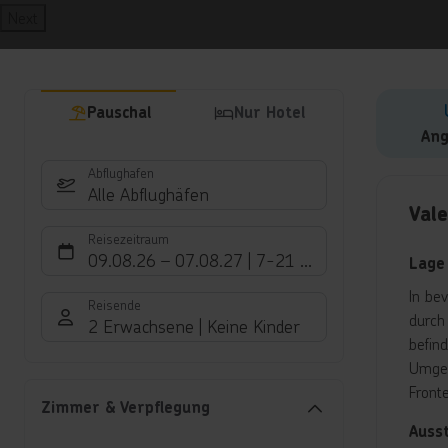
Next
Pauschal
Nur Hotel
Ang
Abflughafen
Hote
Alle Abflughäfen
Vale
Reisezeitraum
09.08.26
–
07.08.27
7-21 Nächte
Lage
In be
Reisende
durch
2 Erwachsene
Keine Kinder
befind
Umgeb
Front
Zimmer & Verpflegung
Auss