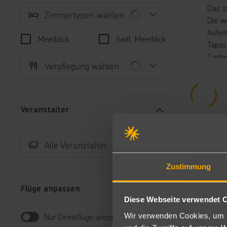
Das s
Zimmertypen wählen
Die w
Aufen
Meerblick
Seitl. Meerblick
Tapas
Garte
Verpflegung wählen
Sonne
gegen
Unte
Veranstalter
Do
Ge
Li
Alle Veranstalter
ge
(Z
Zustimmung
Ei
Al
Flüge anpassen
Do
Diese Webseite verwendet 
un
Wir verwenden Cookies, um I
Nur Direktflüge anzeigen
Fa