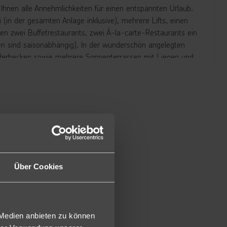
 Ihnen alle Annehmlichkeiten für einen entspannten Urlaub.
 (in der gesamten Anlage inklusive), mehrere Lifts, einen
en zwei Buffetrestaurants, zwei À-la-carte-Restaurants ein
en sind saisonabhängig). In der wunderschön angelegten
nderbecken sowie mehrere Sonnenterrassen mit Liegen und
os zur Verfügung stehen. Liegen und Schirme am Strand
nd verfügen über Sat.-TV, Klimaanlage, Minibar (gegen
D). Doppelzimmer Garten mit einem kleinen Garten mit zwei
chbar) und Doppelzimmer seitlicher Meerblick (DMS)
1S und Single mit Kind priv. Garten (D1A) ).
Über Cookies
(DE). Ebenfalls als Doppelzimmer seitlicher Meerblick zur
ung (1GD) gegen Aufpreis buchbar.
gleiche Ausstattung wie Doppelzimmer, sind jedoch größer
 Medien anbieten zu können
 mit Verbindungstür sowie Balkon oder Terrasse (DF2).