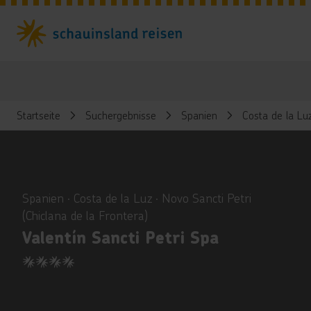
Startseite
Suchergebnisse
Spanien
Costa de la Lu
ious
Spanien ∙ Costa de la Luz ∙ Novo Sancti Petri
(Chiclana de la Frontera)
Valentín Sancti Petri Spa
4