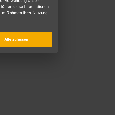
einem Garten (F2G).)
hrer Verwendung unserer
plett renoviert und mit Walk-In-Dusche und seitlichem
 führen diese Informationen
ie im Rahmen Ihrer Nutzung
Alle zulassen
e Tischtennisplatte, Gymnastikstunden und Darts.
gramm statt, wie z. B. Wasserbiking, Wassergymnastik etc.
ere Sportarten: Tennis, Reitstall, Golfplatz mit Akademie.
m Hotel reserviert werden, Gäste erhalten eine Greenfee