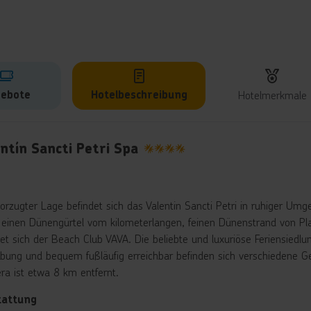
ebote
Hotelbeschreibung
Hotelmerkmale
lbeschreibung
ntín Sancti Petri Spa
4
vorzugter Lage befindet sich das Valentin Sancti Petri in ruhiger Um
 einen Dünengürtel vom kilometerlangen, feinen Dünenstrand von Pla
et sich der Beach Club VAVA. Die beliebte und luxuriöse Feriensiedlung
ung und bequem fußläufig erreichbar befinden sich verschiedene Ges
era ist etwa 8 km entfernt.
tattung