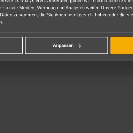
usätzlich buchbar unter XRYA19 auch mit Poolblick (FP2) oder mit kl
Website zu analysieren. Außerdem geben wir Informationen zu I
 Superior Premium seitl. Meerblick: Wie die DZ Superior, jedoch kom
r soziale Medien, Werbung und Analysen weiter. Unsere Partner
erblick (PSM). (zusätzlich buchbar unter XRYA19 (PR2).)
 Daten zusammen, die Sie ihnen bereitgestellt haben oder die s
n.
P/VP
Mahlzeiten in Buffetform. Abends Show-Cooking.
Anpassen
nclusive
 Inklusive
otel bietet zahlreiche Sportmöglichkeiten, wie den Fitnessraum, ein
hiedene Aktivitäten finden im Rahmen des sportlichen Animationspro
t gegen Gebühr
adverleih über Fremdanbieter. In der Umgebung gibt es zahlreiche weit
ie umliegenden Golfplätze können an der Rezeption Abschlagszeiten i
igung.
rhaltung
tionsprogramm und Abendveranstaltungen.