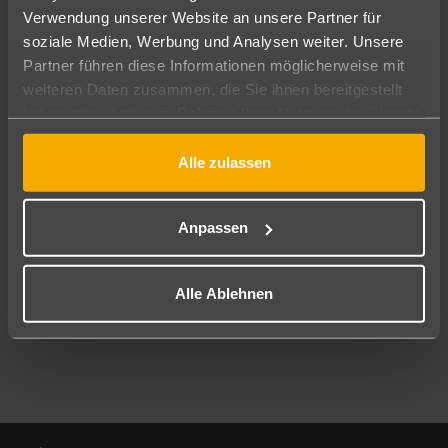
Verwendung unserer Website an unsere Partner für
soziale Medien, Werbung und Analysen weiter. Unsere
Abflughafen
Partner führen diese Informationen möglicherweise mit
Alle Abflughäfen
weiteren Daten zusammen, die Sie ihnen bereitgestellt
Reisezeitraum
haben oder die sie im Rahmen Ihrer Nutzung der Dienste
09.08.26
–
07.08.27
7-21 Nächte
gesammelt haben.
Alle zulassen
Reisende
2 Erwachsene
Keine Kinder
Anpassen
Mehr Filter anzeigen
Alle Ablehnen
Footer