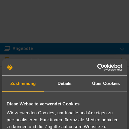
Angebote
Hotelbeschreibung
Hotelmerkmale
Zustimmung
Details
Über Cookies
Bewertungen
Lage und Umgebung
Diese Webseite verwendet Cookies
Wir verwenden Cookies, um Inhalte und Anzeigen zu
Angebote filtern
personalisieren, Funktionen für soziale Medien anbieten
Ändere die Kriterien nach deinen Wünschen
zu können und die Zugriffe auf unsere Website zu