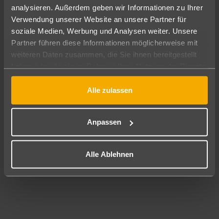
analysieren. Außerdem geben wir Informationen zu Ihrer
Pauschal
Nur Hotel
Verwendung unserer Website an unsere Partner für
soziale Medien, Werbung und Analysen weiter. Unsere
Partner führen diese Informationen möglicherweise mit
Abflughafen
Alle Abflughäfen
weiteren Daten zusammen, die Sie ihnen bereitgestellt
haben oder die sie im Rahmen Ihrer Nutzung der Dienste
Reisezeitraum
gesammelt haben.
08.08.26
–
06.08.27
7-21 Nächte
Alle zulassen
Reisende
2 Erwachsene
Keine Kinder
Anpassen
Mehr Filter anzeigen
Alle Ablehnen