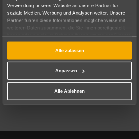
Verwendung unserer Website an unsere Partner für
soziale Medien, Werbung und Analysen weiter. Unsere
Abflughafen
Partner führen diese Informationen möglicherweise mit
Alle Abflughäfen
weiteren Daten zusammen, die Sie ihnen bereitgestellt
Reisezeitraum
haben oder die sie im Rahmen Ihrer Nutzung der Dienste
08.08.26
–
06.08.27
7-21 Nächte
gesammelt haben.
Alle zulassen
Reisende
2 Erwachsene
Keine Kinder
Anpassen
Mehr Filter anzeigen
Alle Ablehnen
Footer