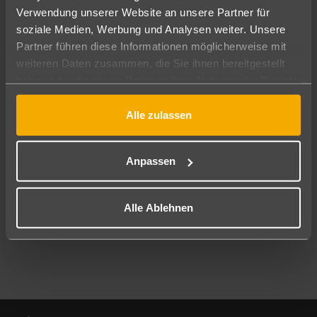
Verwendung unserer Website an unsere Partner für
soziale Medien, Werbung und Analysen weiter. Unsere
Abflughafen
Partner führen diese Informationen möglicherweise mit
Alle Abflughäfen
weiteren Daten zusammen, die Sie ihnen bereitgestellt
Reisezeitraum
haben oder die sie im Rahmen Ihrer Nutzung der Dienste
11.08.26
–
09.08.27
7-21 Nächte
gesammelt haben.
Alle zulassen
Reisende
2 Erwachsene
Keine Kinder
Anpassen
Mehr Filter anzeigen
Alle Ablehnen
Footer