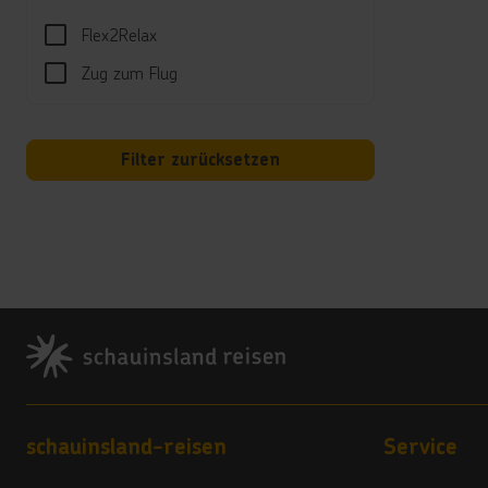
Unte
Flex2Relax
Anima
Zug zum Flug
Motto
Kind
Filter zurücksetzen
Minic
Hotel
Reini
Poolh
Hotel
Footer
Land
4 Ste
Vera
Footer navigation
schauinsland-reisen
Service
4