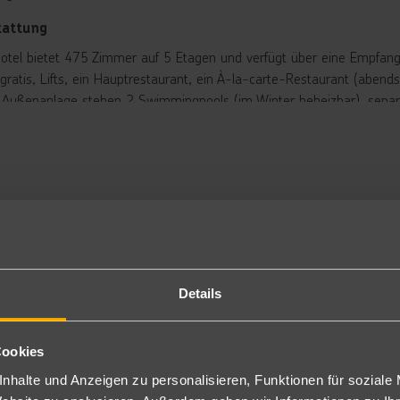
tattung
otel bietet 475 Zimmer auf 5 Etagen und verfügt über eine Empfang
 gratis, Lifts, ein Hauptrestaurant, ein À-la-carte-Restaurant (aben
r Außenanlage stehen 2 Swimmingpools (im Winter beheizbar), separ
onnenschirmen sowie eine Pool-/Snackbar, zur Verfügung.
rbringung
ppelzimmer Meerblick: Die komfortablen und modern eingerichteten 
imaanlage (zentralgesteuert), Deckenventilator, kleinem Kühlschrank,
dezimmer mit Dusche/WC mit Föhn sowie möblierter Balkon mit Mee
ch zur Alleinbenutzung (DEM) buchbar.
nzelzimmer Meerblick: Gleiche Ausstattung wie die Doppelzimmer, si
nzelnes französisches Bett (EM).
Details
oßes Doppelzimmer Meerblick: Gleich ausgestattet wie die Doppelz
rfügen über eine Sitzecke bzw. Schlafgelegenheit für die extra Pers
niorsuite Meerblick: Sind gleich ausgestattet wie die großen Dopp
Cookies
er einen Ankleideraum.
i max. Belegung kann es eng werden (J2M).
nhalte und Anzeigen zu personalisieren, Funktionen für soziale