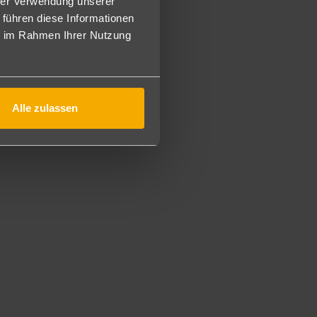
hrer Verwendung unserer
 führen diese Informationen
ssen (mit Show-Cooking und gelegentlichen
ie im Rahmen Ihrer Nutzung
n den jeweils geöffneten Bars/Restaurant laut AI-Karte.
Alle zulassen
t). Bitte geben Sie hierzu bei Buchung einen Vermerk an.
eachvolleyballplatz.
r.