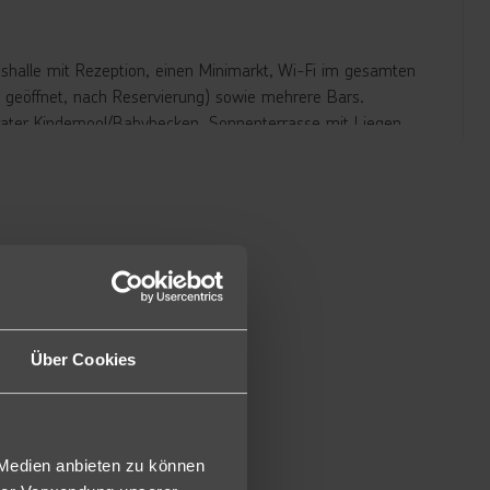
shalle mit Rezeption, einen Minimarkt, Wi-Fi im gesamten
ds geöffnet, nach Reservierung) sowie mehrere Bars.
ater Kinderpool/Babybecken, Sonnenterrasse mit Liegen
Zimmer ca. 28 m² groß, verfügen über Telefon, Sat.-TV,
 Tee-/Kaffeezubereitungsmöglichkeiten, Safe gratis,
rblick (DM).
nd jedoch etwas kleiner ca. 21 m² und verfügen über ein
Über Cookies
immer Meerblick, jedoch etwas geräumiger ca. 30 m² und
on (MX2).
elzimmer jedoch geräumiger ca. 42 m² und verfügen zudem
 Medien anbieten zu können