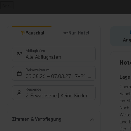
Next
Pauschal
Nur Hotel
Ang
Abflughafen
Hote
Alle Abflughäfen
Hot
Reisezeitraum
09.08.26
–
07.08.27
7-21 Nächte
Lage
Oberh
Reisende
Sandb
2 Erwachsene
Keine Kinder
Ein S
Nach 
Weite
Zimmer & Verpflegung
Eine 
Der F