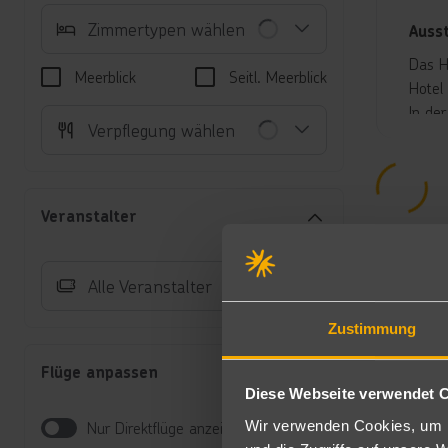
Zimmertypen wählen
Auss
Das H
Meerblick
Seitl. Meerblick
Hotel
In de
Verpflegung wählen
und S
Unte
Do
Veranstalter
Kl
Ba
Au
Alle Veranstalter
Ei
ei
Zustimmung
Gr
ve
Flüge anpassen
Ju
Diese Webseite verwendet 
üb
Be
Wir verwenden Cookies, um I
Nur Direktflüge anzeigen