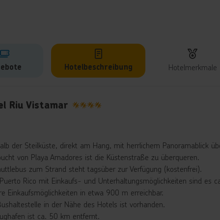
ebote
Hotelbeschreibung
Hotelmerkmale
lbeschreibung
el Riu Vistamar
4
alb der Steilküste, direkt am Hang, mit herrlichem Panoramablick ü
ucht von Playa Amadores ist die Küstenstraße zu überqueren.
huttlebus zum Strand steht tagsüber zur Verfügung (kostenfrei).
Puerto Rico mit Einkaufs- und Unterhaltungsmöglichkeiten sind es c
re Einkaufsmöglichkeiten in etwa 900 m erreichbar.
Bushaltestelle in der Nähe des Hotels ist vorhanden.
lughafen ist ca. 50 km entfernt.