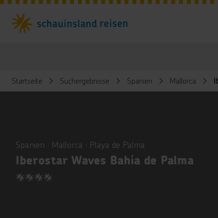
Startseite
Suchergebnisse
Spanien
Mallorca
I
ious
Spanien ∙ Mallorca ∙ Playa de Palma
Iberostar Waves Bahía de Palma
4