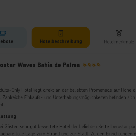
ebote
Hotelbeschreibung
Hotelmerkmale
lbeschreibung
rostar Waves Bahía de Palma
4
dults-Only Hotel liegt direkt an der beliebten Promenade auf Höhe
. Zahlreiche Einkaufs- und Unterhaltungsmöglichkeiten befinden sic
nt.
tattung
ei Gästen sehr gut bewertete Hotel der beliebten Kette Iberostar pun
lagbare tolle Lage zum Strand und zur Stadt. Zu den Einrichtungen