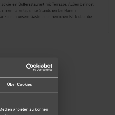
 sowie ein Bufferestaurant mit Terrasse. Außen befindet
schirmen für entspannte Stündchen bei klarem
ar können unsere Gäste einen herrlichen Blick über die
ten Komfort mit Dusche/WC, Föhn, Klimaanlage, TV,
 (Zimmergröße ca. 20 m², Zimmercodierung: D,DA). Gegen
, DES,EIA), direktem Meerblick (DM,DMA, DEM,AME) oder in
oppelzimmer sind diese etwas größer und verfügen über
 Gegen Aufpreis auch in bevorzugter Lage (4.-7. Etage)
i gleicher Ausstattung wie die Doppelzimmer verfügen
Über Cookies
PD/RPP).
ie Doppelzimmer Superior verfügen diese über ein Kingsize-
ercodierung: JBL,PJO). Gegen Aufpreis auch zur
orsuiten verfügen diese über eine Badewanne, sind noch
 Medien anbieten zu können
ercodierung: 2JM,UJ2).