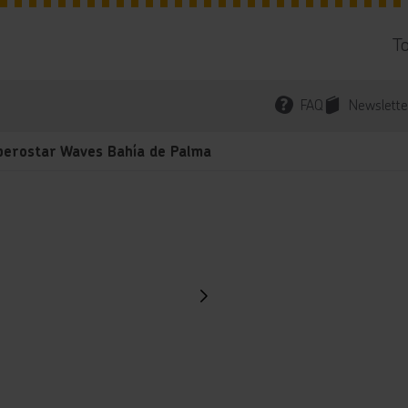
T
FAQ
Newslette
berostar Waves Bahía de Palma