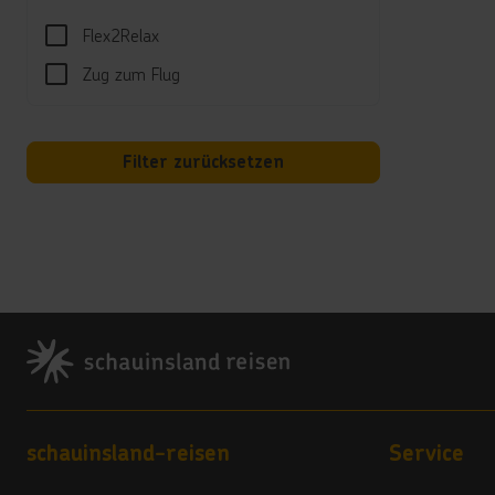
Wi-Fi
Flex2Relax
*****
Zug zum Flug
Wäsch
Hote
Ibero
Filter zurücksetzen
Cala 
07610
Tel.:
Mail:
Land
Footer
4 Ste
Vera
4,5
Footer navigation
schauinsland-reisen
Service
Hote