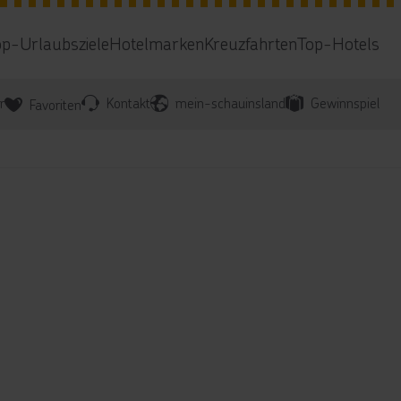
op-Urlaubsziele
Hotelmarken
Kreuzfahrten
Top-Hotels
r
Kontakt
mein-schauinsland
Gewinnspiel
Favoriten