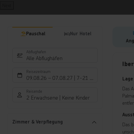
Next
Pauschal
Nur Hotel
Ang
Abflughafen
Hote
Alle Abflughäfen
Ibe
Reisezeitraum
09.08.26
–
07.08.27
7-21 Nächte
Lage
Das A
Reisende
Palma
2 Erwachsene
Keine Kinder
entfer
Auss
Zimmer & Verpflegung
Das b
unsch