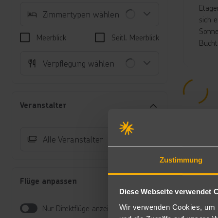
Etage
Zimmertypen wählen
sich 
Sonne
Meerblick
Seitl. Meerblick
Bucht
Unte
Verpflegung wählen
Do
Te
Au
Veranstalter
be
Do
di
Alle Veranstalter
bu
Do
Zustimmung
di
Ju
Flüge anpassen
Be
Diese Webseite verwendet 
Al
Ju
Wir verwenden Cookies, um I
Nur Direktflüge anzeigen
ge