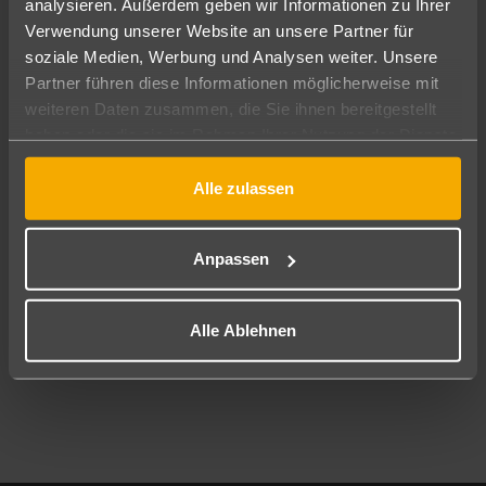
analysieren. Außerdem geben wir Informationen zu Ihrer
Pauschal
Nur Hotel
Verwendung unserer Website an unsere Partner für
soziale Medien, Werbung und Analysen weiter. Unsere
Abflughafen
Partner führen diese Informationen möglicherweise mit
Alle Abflughäfen
weiteren Daten zusammen, die Sie ihnen bereitgestellt
haben oder die sie im Rahmen Ihrer Nutzung der Dienste
Reisezeitraum
09.08.26
–
07.08.27
7-21 Nächte
gesammelt haben.
Alle zulassen
Reisende
2 Erwachsene
Keine Kinder
Anpassen
Mehr Filter anzeigen
Alle Ablehnen