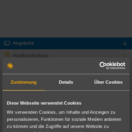
Angebote
Hotelbeschreibung
Hotelmerkmale
Bewertungen
Zustimmung
Details
Über Cookies
Lage und Umgebung
Diese Webseite verwendet Cookies
Angebote filtern
Wir verwenden Cookies, um Inhalte und Anzeigen zu
Ändere die Kriterien nach deinen Wünschen
personalisieren, Funktionen für soziale Medien anbieten
zu können und die Zugriffe auf unsere Website zu