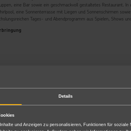
ruppen, eine Bar sowie ein geschmackvoll gestaltetes Restaurant. In
hirlpool, eine Sonnenterrasse mit Liegen und Sonnenschirmen sowie
hslungsreichen Tages- und Abendprogramm aus Spielen, Shows und T
rbringung
ppelzimmer: Die frisch renovierten Zimmer in freundlichen Farben
lefon, Klimaanlage, Mietsafe, Minikühlschrank, Sat.-TV sowie Balkon
immergröße ca. 16 m², Zimmercodierung: D, D1K). Gegen Aufpreis au
ppelzimmer Meerblick: Bei gleicher Ausstattung wie die Doppelzimm
, Zimmercodierung: DM).
nzelzimmer: Bei gleicher Ausstattung wie die Doppelzimmer verfüge
mmercodierung: E).
stück/Halbpension
Details
res vom Buffet mit abwechslungsreichen Speisen aus der mallorquini
nclusive
Cookies
tücksbuffet. Mittag- und Abendessen als Buffet mit kalten und warme
nhalte und Anzeigen zu personalisieren, Funktionen für soziale
ssen inklusive. Kalte und warme Snacks erhalten Sie von 11–17 Uhr