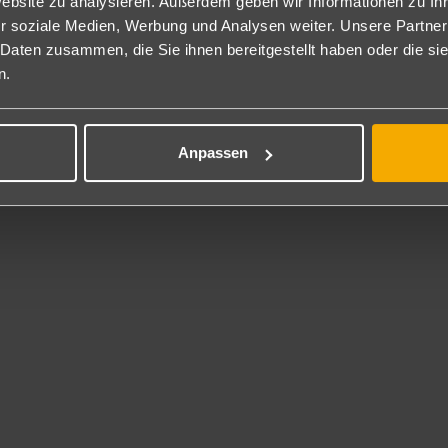
Website zu analysieren. Außerdem geben wir Informationen zu I
erfügung. Nationale alkoholische und alkoholfreie Getränke werden 
r soziale Medien, Werbung und Analysen weiter. Unsere Partner
AI-Armband ist obligatorisch.
 Daten zusammen, die Sie ihnen bereitgestellt haben oder die s
 Inklusive
n.
nimation mit Tischtennis, Wasserball und Minifußball. Fahrradkeller.
rhaltung
Anpassen
hslungsreiche Tages- und Abendanimation mit Spielen, Wettbewerbe
ness
 Gebühr: Massagen.
erprogramm
ater Kinderpool, Spielplatz, Spielzimmer und Miniclub für verschied
service
 steht unseren Gästen im ganzen Hotel gratis zur Verfügung.
l-Kontakt