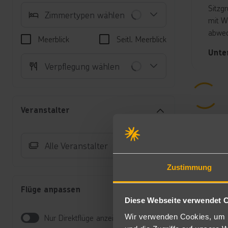
Sitzg
Zimmertypen wählen
mit W
abwec
Meerblick
Seitl. Meerblick
Unte
Verpflegung wählen
Do
Te
(Z
Do
Veranstalter
m²
Ei
Zi
Alle Veranstalter
Früh
Zustimmung
Lecke
Flüge anpassen
All I
Diese Webseite verwendet 
Frühs
Wir verwenden Cookies, um I
Nur Direktflüge anzeigen
zum E