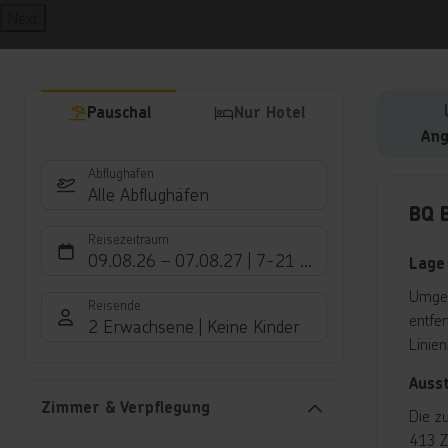
Next
Pauschal
Nur Hotel
Ang
Abflughafen
Hote
Alle Abflughäfen
BQ 
Reisezeitraum
09.08.26
–
07.08.27
7-21 Nächte
Lage
Umgeb
Reisende
entfe
2 Erwachsene
Keine Kinder
Linie
Auss
Zimmer & Verpflegung
Die z
413 Z