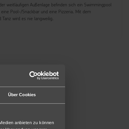
 der weitläufigen Außenlage befinden sich ein Swimmingpool
 eine Pool-/Snackbar und eine Pizzeria. Mit dem
anz wird es nie langweilig.
 strahlen in neuem, modernem Glanz mit Dusche/WC, Föhn,
 oder Terrasse mit Blick auf die umliegende Landschaft.
ch zur Alleinnutzung (DE) buchbar.
er liegen diese in der 5.–9. Etage (Zimmergröße ca. 16
n diese über eine Dusche. (Zimmergröße ca. 12 m²,
Über Cookies
schen und internationalen Küche.
n Speisen. Softdrinks, Mineralwasser, Wein und Bier sind
 Medien anbieten zu können
. Ein Snackbuffet steht Ihnen von 22–23 Uhr im Restaurant