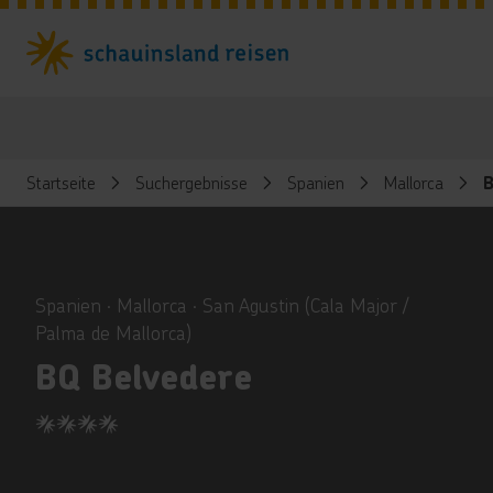
Startseite
Suchergebnisse
Spanien
Mallorca
B
ious
Spanien ∙ Mallorca ∙ San Agustin (Cala Major /
Palma de Mallorca)
BQ Belvedere
4