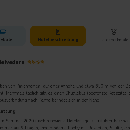
ebote
Hotelbeschreibung
Hotelmerkmale
lbeschreibung
Belvedere
4
en von Pinienhainen, auf einer Anhöhe und etwa 850 m von der B
rnt. Mehrmals täglich gibt es einen Shuttlebus (begrenzte Kapazitä
nbusverbindung nach Palma befindet sich in der Nähe.
tattung
um Sommer 2020 frisch renovierte Hotelanlage ist mit ihrer beschauli
immer auf 9 Etagen, eine moderne Lobby mit Rezeption, 5 Lifte, ei