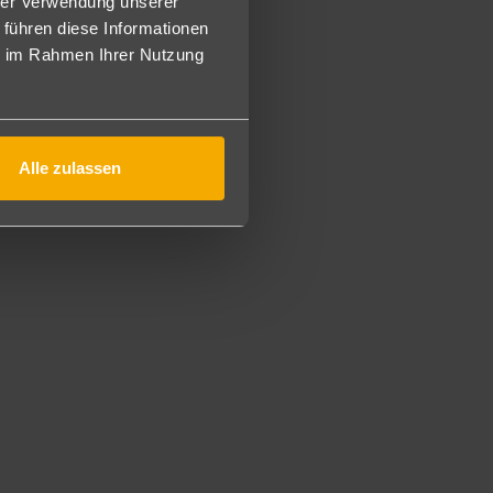
hrer Verwendung unserer
von 10–23 Uhr an verschiedenen Bars serviert. Das Tragen
 führen diese Informationen
ie im Rahmen Ihrer Nutzung
Alle zulassen
n, Tanz, Shows und Folklore.
ene Altersgruppen am Vor- und Nachmittag.