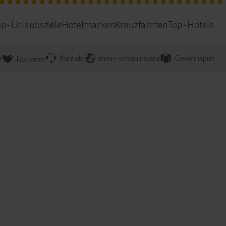
op-Urlaubsziele
Hotelmarken
Kreuzfahrten
Top-Hotels
r
Kontakt
mein-schauinsland
Gewinnspiel
Favoriten