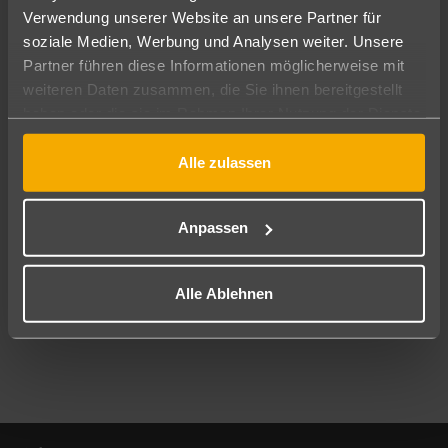
Verwendung unserer Website an unsere Partner für
soziale Medien, Werbung und Analysen weiter. Unsere
Abflughafen
Partner führen diese Informationen möglicherweise mit
Alle Abflughäfen
weiteren Daten zusammen, die Sie ihnen bereitgestellt
Reisezeitraum
haben oder die sie im Rahmen Ihrer Nutzung der Dienste
11.08.26
–
09.08.27
7-21 Nächte
gesammelt haben.
Alle zulassen
Reisende
2 Erwachsene
Keine Kinder
Anpassen
Mehr Filter anzeigen
Alle Ablehnen
Footer