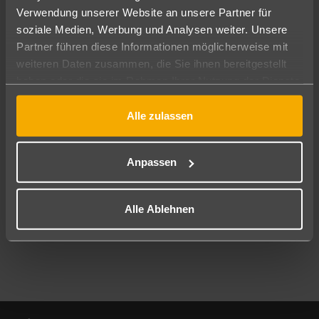
Verwendung unserer Website an unsere Partner für
soziale Medien, Werbung und Analysen weiter. Unsere
Abflughafen
Partner führen diese Informationen möglicherweise mit
Alle Abflughäfen
weiteren Daten zusammen, die Sie ihnen bereitgestellt
Reisezeitraum
haben oder die sie im Rahmen Ihrer Nutzung der Dienste
10.08.26
–
08.08.27
7-21 Nächte
gesammelt haben.
Alle zulassen
Reisende
2 Erwachsene
Keine Kinder
Anpassen
Mehr Filter anzeigen
Alle Ablehnen
Footer