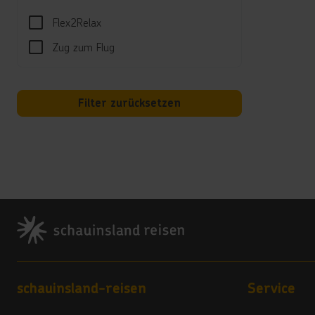
07750
Tel.:
Flex2Relax
reser
Zug zum Flug
Land
4 Ste
Filter zurücksetzen
Vera
4
Hote
Babyb
Footer
*****
Hunde
*****
Behin
*****
Footer navigation
schauinsland-reisen
Service
Zielg