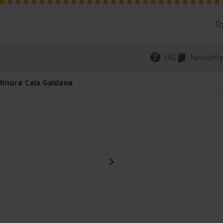
T
FAQ
Newslette
Minura Cala Galdana