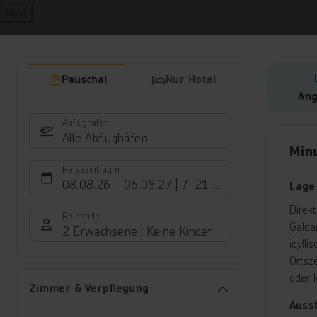
Next
Pauschal
Nur Hotel
Ang
Abflughafen
Hote
Alle Abflughäfen
Min
Reisezeitraum
08.08.26
–
06.08.27
7-21 Nächte
Lage
Direk
Reisende
Galda
2 Erwachsene
Keine Kinder
idyll
Ortsz
oder 
Zimmer & Verpflegung
Auss