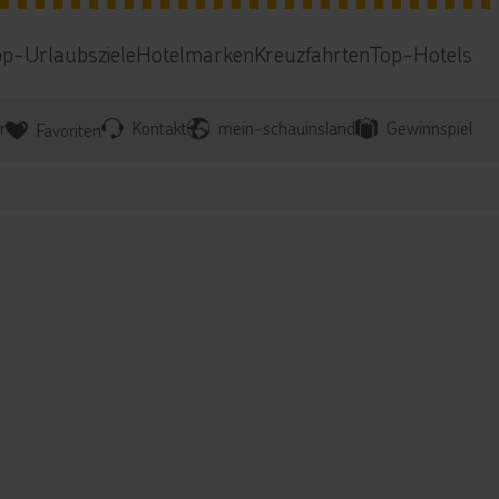
op-Urlaubsziele
Hotelmarken
Kreuzfahrten
Top-Hotels
r
Kontakt
mein-schauinsland
Gewinnspiel
Favoriten