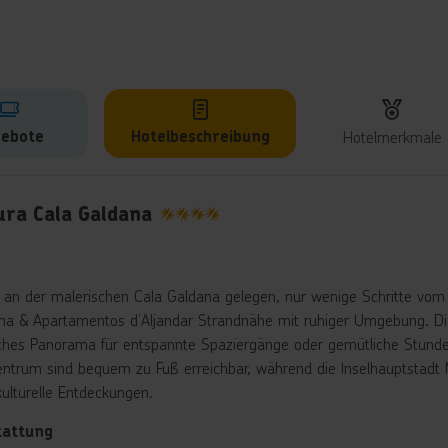
ebote
Hotelbeschreibung
Hotelmerkmale
lbeschreibung
ura Cala Galdana
4
t an der malerischen Cala Galdana gelegen, nur wenige Schritte vom 
na & Apartamentos d’Aljandar Strandnähe mit ruhiger Umgebung. Die
isches Panorama für entspannte Spaziergänge oder gemütliche Stund
entrum sind bequem zu Fuß erreichbar, während die Inselhauptstadt M
kulturelle Entdeckungen.
tattung