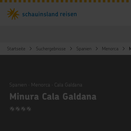
Startseite
Suchergebnisse
Spanien
Menorca
ious
Spanien ∙ Menorca ∙ Cala Galdana
Minura Cala Galdana
4