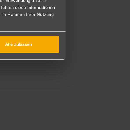
hrer Verwendung unserer
ereitet. Zum Abendessen werden Fleisch und
 führen diese Informationen
ie im Rahmen Ihrer Nutzung
Alle zulassen