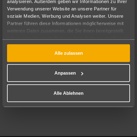
analysieren. Außerdem geben wir Informationen zu Ihrer
Pauschal
Nur Hotel
Verwendung unserer Website an unsere Partner für
soziale Medien, Werbung und Analysen weiter. Unsere
Abflughafen
Partner führen diese Informationen möglicherweise mit
Alle Abflughäfen
weiteren Daten zusammen, die Sie ihnen bereitgestellt
haben oder die sie im Rahmen Ihrer Nutzung der Dienste
Reisezeitraum
09.08.26
–
07.08.27
7-21 Nächte
gesammelt haben.
Alle zulassen
Reisende
2 Erwachsene
Keine Kinder
Anpassen
Mehr Filter anzeigen
Alle Ablehnen