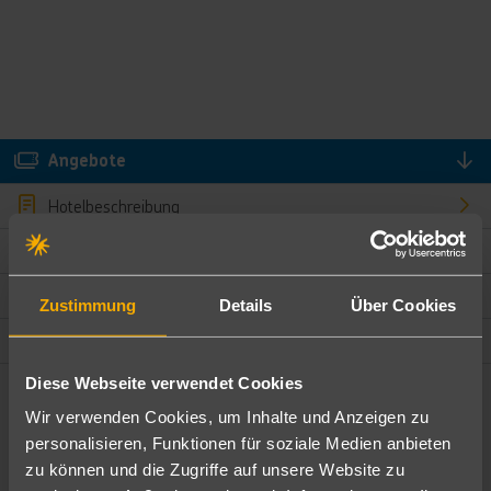
Angebote
Hotelbeschreibung
Hotelmerkmale
Bewertungen
Zustimmung
Details
Über Cookies
Lage und Umgebung
Diese Webseite verwendet Cookies
Angebote filtern
Wir verwenden Cookies, um Inhalte und Anzeigen zu
Ändere die Kriterien nach deinen Wünschen
personalisieren, Funktionen für soziale Medien anbieten
zu können und die Zugriffe auf unsere Website zu