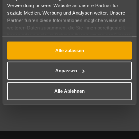
Verwendung unserer Website an unsere Partner für
soziale Medien, Werbung und Analysen weiter. Unsere
Abflughafen
Partner führen diese Informationen möglicherweise mit
Alle Abflughäfen
weiteren Daten zusammen, die Sie ihnen bereitgestellt
Reisezeitraum
haben oder die sie im Rahmen Ihrer Nutzung der Dienste
08.08.26
–
06.08.27
7-21 Nächte
gesammelt haben.
Alle zulassen
Reisende
2 Erwachsene
Keine Kinder
Anpassen
Mehr Filter anzeigen
Alle Ablehnen
Footer