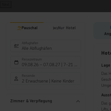
Next
Pauschal
Nur Hotel
Ang
Abflughafen
Hote
Alle Abflughäfen
Hot
Reisezeitraum
09.08.26
–
07.08.27
7-21 Nächte
Lage
Das H
Reisende
Gesch
2 Erwachsene
Keine Kinder
Umge
Auss
Zimmer & Verpflegung
Das g
Lifts