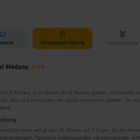
ebote
Hotelbeschreibung
Hotelmerkmale
lbeschreibung
el Médano
3
otel El Medano ist im kleinen Ort El Medano gelegen und befindet sic
äfte, Bars und Restaurants mit typisch kanarischen Speisen. Die sch
bung.
tattung
emütliche Hotel verfügt über 91 Zimmer auf 5 Etagen. Zu den Anne
, Aufenthaltsraum, Panorama-Frühstücksbuffet mit internationaler K