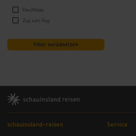
**
Flex2Relax
Än
Hi
Zug zum Flug
We
Ar
"C
**
Filter zurücksetzen
Si
Ab
Al
**
Vo
Footer
All-I
Sport
Yoga 
Footer navigation
Spor
schauinsland-reisen
Service
Der n