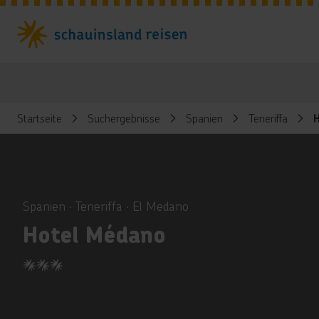
Startseite
Suchergebnisse
Spanien
Teneriffa
ious
Spanien ∙ Teneriffa ∙ El Medano
Hotel Médano
3