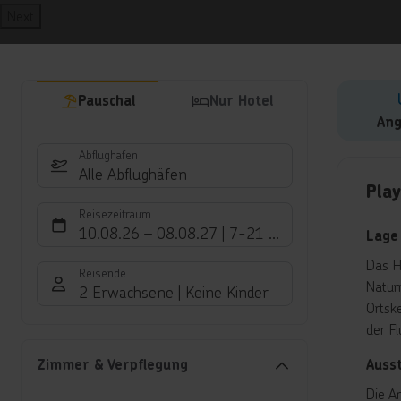
Next
Pauschal
Nur Hotel
Ang
Abflughafen
Hote
Alle Abflughäfen
Pla
Reisezeitraum
10.08.26
–
08.08.27
7-21 Nächte
Lage
Das H
Reisende
Natur
2 Erwachsene
Keine Kinder
Ortsk
der F
Auss
Zimmer & Verpflegung
Die A