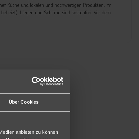
ner Küche und lokalen und hochwertigen Produkten. Im
beheizt). Liegen und Schirme sind kostenfrei. Vor dem
 und verfügen über Badezimmer mit begehbarer Dusche/WC,
nbett, Doppelbett (auf Anfrage), Mietsafe, Möglichkeit für
3", sowie Verdunklungsvorhänge, Deckenventilator (0-2
et wie die Doppelzimmer Superior, verfügen aber zusätzlich
hbar (DME).
Über Cookies
 Medien anbieten zu können
erraum für Fahrräder und Surfgepäck steht im Hotel gegen