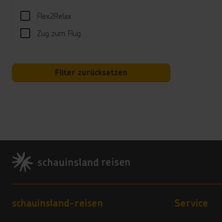
Vera
Flex2Relax
3,5
Zug zum Flug
Hote
Der Tr
Filter zurücksetzen
***
Check
Check
***
Kein 
***
Footer
Grupp
***
Hunde
***
Footer navigation
schauinsland-reisen
Service
Zusa
La Ga