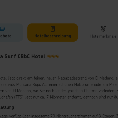
ebote
Hotelbeschreibung
Hotelmerkmale
lbeschreibung
ya Surf CBbC Hotel
3
otel liegt direkt am feinen, hellen Naturbadestrand von El Medano, 
reservats Montana Roja. Auf einer schönen Holzpromenade am Meer
ern von El Medano, wo Sie noch landestypischen Charme vorfinden. Z
lughafen (TFS) liegt nur ca. 7 Kilometer entfernt, dennoch sind nur ä
tattung
nlage verfügt über insgesamt 79 Nichtraucherzimmer auf 3 Etagen. Zu