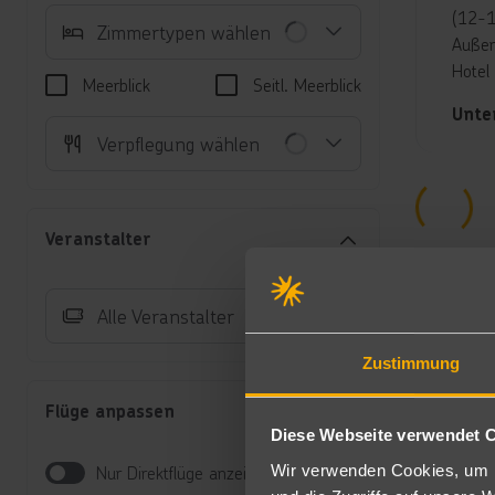
(12-1
Zimmertypen wählen
Außen
Hotel 
Meerblick
Seitl. Meerblick
Unte
Verpflegung wählen
Do
Fö
Te
Et
Veranstalter
Do
üb
Früh
Alle Veranstalter
Frühst
Zustimmung
All-I
Flüge anpassen
Spor
Diese Webseite verwendet 
Wir verwenden Cookies, um I
Mount
Nur Direktflüge anzeigen