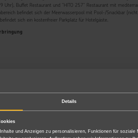
9 Uhr), Buffet Restaurant und "HITO 257" Restaurant mit mediterra
bereich befindet sich der Meerwasserpool mit Pool-/Snackbar (nicht 
befindet sich ein kostenfreier Parkplatz für Hotelgäste.
rbringung
ppelzimmer Superior: Die renovierten Zimmer sind ca. 20m² groß
hn, Ganzkörper-Spiegel, Poolhandtücher, Telefon, Wi-Fi inklusive, Twi
e- und Kaffeezubereitung, Mini-Kühlschrank, Flatscreen Smart TV 4
age) und Balkon (DSU). Auch zur Alleinbenutzung buchbar (DSE).
ppelzimmer Superior Meerblick: Diese Zimmer sind gleich ausgestatt
er einen herrlichen Meerblick. (DMU). Auch zur Alleinbenutzung buc
stück
ücksbuffet.
Details
nclusive
t gegen Gebühr
Cookies
nhalte und Anzeigen zu personalisieren, Funktionen für soziale
ainbikeverleih in der Nähe des Hotels durch Fremdanbieter. Ein Lag