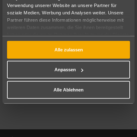
Verwendung unserer Website an unsere Partner für
soziale Medien, Werbung und Analysen weiter. Unsere
Abflughafen
Partner führen diese Informationen möglicherweise mit
Alle Abflughäfen
weiteren Daten zusammen, die Sie ihnen bereitgestellt
Reisezeitraum
haben oder die sie im Rahmen Ihrer Nutzung der Dienste
10.08.26
–
08.08.27
7-21 Nächte
gesammelt haben.
Alle zulassen
Reisende
2 Erwachsene
Keine Kinder
Anpassen
Mehr Filter anzeigen
Alle Ablehnen
Footer