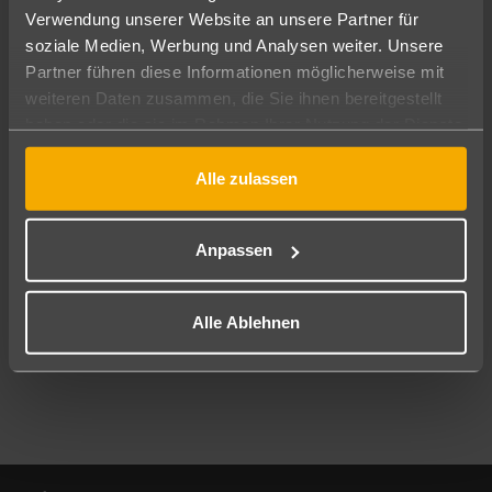
Verwendung unserer Website an unsere Partner für
soziale Medien, Werbung und Analysen weiter. Unsere
Abflughafen
Partner führen diese Informationen möglicherweise mit
Alle Abflughäfen
weiteren Daten zusammen, die Sie ihnen bereitgestellt
Reisezeitraum
haben oder die sie im Rahmen Ihrer Nutzung der Dienste
09.08.26
–
07.08.27
7-21 Nächte
gesammelt haben.
Alle zulassen
Reisende
2 Erwachsene
Keine Kinder
Anpassen
Mehr Filter anzeigen
Alle Ablehnen
Footer