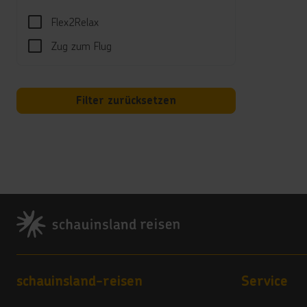
Hotel
Flex2Relax
Tägli
Zug zum Flug
*****
Wi-Fi
*****
Poolh
Filter zurücksetzen
Land
4 Ste
Vera
4
Footer
Hote
Das H
***
Footer navigation
schauinsland-reisen
Service
Loro 
***