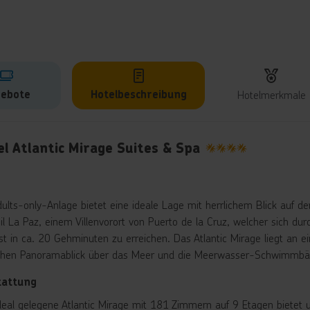
ebote
Hotelbeschreibung
Hotelmerkmale
lbeschreibung
l Atlantic Mirage Suites & Spa
4
dults-only-Anlage bietet eine ideale Lage mit herrlichem Blick auf 
eil La Paz, einem Villenvorort von Puerto de la Cruz, welcher sich d
ist in ca. 20 Gehminuten zu erreichen. Das Atlantic Mirage liegt an 
ichen Panoramablick über das Meer und die Meerwasser-Schwimmbäd
tattung
deal gelegene Atlantic Mirage mit 181 Zimmern auf 9 Etagen bietet 