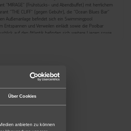
ant "MIRAGE" (Frühstücks- und Abendbuffet) mit herrlichem
rant "THE CLIFF" (gegen Gebühr), die "Ocean Blues Bar"
eten Außenanlage befindet sich ein Swimmingpool
m Entspannen und Verweilen einlädt sowie die Poolbar
usblick auf den Atlantik befinden sich weitere Liegen sowie
ten Juniorsuiten verfügen über ein Kingsize-Bett,
Kaffee), Wi-Fi inkl., Telefon, Flachbildschirm-Sat.-TV,
LED-Beleuchtung, WC und Föhn und möblierten Balkon mit
r Alleinbenutzung buchbar (J1M).
Über Cookies
elegen und nur in HP buchbar (2JM). Wahlweise auch zur
 in der oberen Etage gelegen und mit separatem
nd 1x mit Dusche), 2 Balkone, Bademantel, Slipper,
Tag inklusive (die Kapseln werden täglich auf insgesamt 4
 Medien anbieten zu können