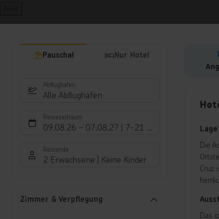
Next
Pauschal
Nur Hotel
Ang
Abflughafen
Hote
Alle Abflughäfen
Hote
Reisezeitraum
09.08.26
–
07.08.27
7-21 Nächte
Lage
Die A
Reisende
Ortst
2 Erwachsene
Keine Kinder
Cruz 
herrl
Auss
Zimmer & Verpflegung
Das i