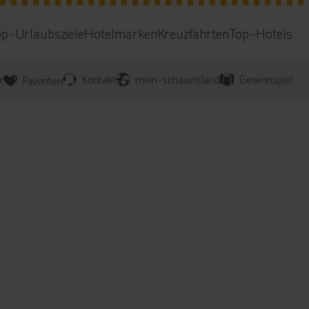
op-Urlaubsziele
Hotelmarken
Kreuzfahrten
Top-Hotels
r
Kontakt
mein-schauinsland
Gewinnspiel
Favoriten