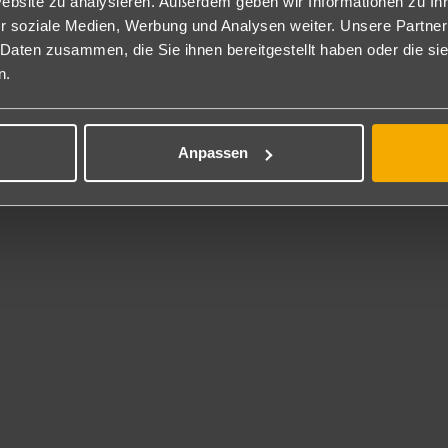
pseln aufgefüllt) und Safe inklusive. Ebenfalls mit spektakulärem P
Website zu analysieren. Außerdem geben wir Informationen zu I
r soziale Medien, Werbung und Analysen weiter. Unsere Partner
pension
 Daten zusammen, die Sie ihnen bereitgestellt haben oder die s
tück und Abendessen im "MIRAGE" Restaurant in Buffetform.
n.
Cliff" Themen-Restaurant (nach Verfügbarkeit, Reservierung erforderl
nclusive
Anpassen
 Inklusive
ssraum mit atemberaubendem Ausblick.
ness
 Gebühr:
klusiven Spa "SPACIO10" können Sie die Vorteile des Wassers in ei
annen. Der Wellnessbereich umfasst einen Hydromassage Pool, Halle
ensation-Duschen.
rofessionelle Team sorgt für Ihr Wohlbefinden mit traditionellen th
dungstechniken für Körper- und Beauty-Behandlungen.
Preisliste kann auf Anfrage zu gesendet werden.