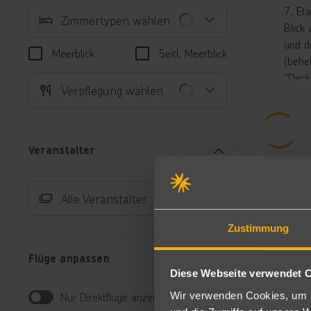
7. Et
Zimmertypen wählen
Blick
und d
Meerblick
Seitl. Meerblick
(behe
"Deck
Verpflegung wählen
Whirl
Unte
Ju
Veranstalter
Kl
Mi
sp
Alle Veranstalter
Au
Ju
Zustimmung
Au
Al
Flüge anpassen
Su
Diese Webseite verwendet 
Sc
Ba
Wir verwenden Cookies, um I
Nur Direktflüge anzeigen