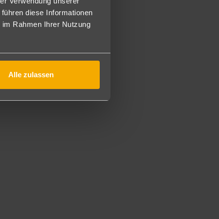
anoramablick über das Meer (S2M).
hrer Verwendung unserer
 führen diese Informationen
ie im Rahmen Ihrer Nutzung
ich, gegen Gebühr).
Alle zulassen
nem Rundgang genießen und Ihren Körper und Geist
nbad, Whirlpool, Türkisches Bad, Sauna, Flotating-Raum
erapeutischen Massagen und den neuesten