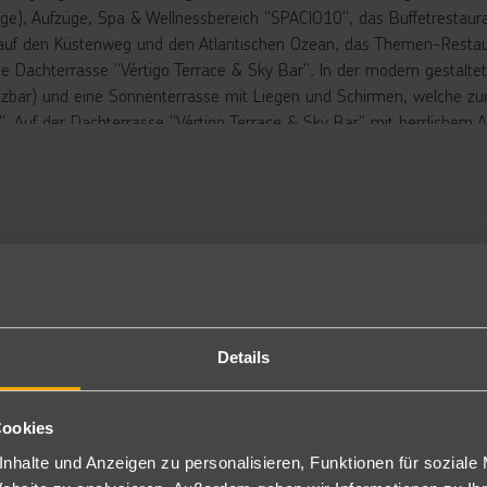
age), Aufzüge, Spa & Wellnessbereich "SPACIO10", das Buffetrestaur
 auf den Küstenweg und den Atlantischen Ozean, das Themen-Restau
ie Dachterrasse "Vértigo Terrace & Sky Bar". In der modern gestalt
izbar) und eine Sonnenterrasse mit Liegen und Schirmen, welche zu
". Auf der Dachterrasse "Vértigo Terrace & Sky Bar" mit herrlichem A
pools und eine Bar.
rbringung
niorsuite Meerblick (ca. 26 m²): Die modern und stilvoll ausgestatte
imaanlage, Minikühlschrank (leer), Mikrowelle, Wasserkocher (kein Tee/
etsafe, Bad mit Doppelwaschbecken sowie begehbarer Dusche mit 
ektakulärem Panoramablick über das Meer (J2M). Wahlweise auch zu
ch als Typ A nur mit Frühstück buchbar (MQ2).
niorsuite Superior Meerblick: schauinsland-reisen-Original:
Details
sgestattet wie die Juniorsuiten Meerblick, jedoch in der 8. Etage g
leinbenutzung buchbar (1JM).
ite Meerblick (ca. 52 m²): Wie die Juniorsuite ausgestattet, jedoch
Cookies
hlafzimmer (optisch getrennt), 2 Badezimmern (1x mit Badewanne u
detücher (inklusive), Nespresso-Kaffeemaschine mit 4x Kapseln pro 
nhalte und Anzeigen zu personalisieren, Funktionen für soziale