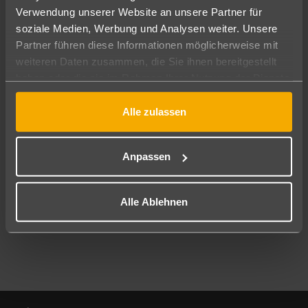
Verwendung unserer Website an unsere Partner für
soziale Medien, Werbung und Analysen weiter. Unsere
Abflughafen
Partner führen diese Informationen möglicherweise mit
Alle Abflughäfen
weiteren Daten zusammen, die Sie ihnen bereitgestellt
Reisezeitraum
haben oder die sie im Rahmen Ihrer Nutzung der Dienste
08.08.26
–
06.08.27
7-21 Nächte
gesammelt haben.
Alle zulassen
Reisende
2 Erwachsene
Keine Kinder
Anpassen
Mehr Filter anzeigen
Alle Ablehnen
Footer