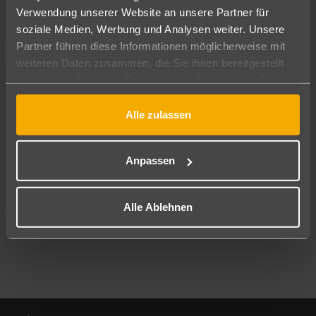
Verwendung unserer Website an unsere Partner für
soziale Medien, Werbung und Analysen weiter. Unsere
Abflughafen
Partner führen diese Informationen möglicherweise mit
Alle Abflughäfen
weiteren Daten zusammen, die Sie ihnen bereitgestellt
Reisezeitraum
haben oder die sie im Rahmen Ihrer Nutzung der Dienste
08.08.26
–
06.08.27
7-21 Nächte
gesammelt haben.
Alle zulassen
Reisende
2 Erwachsene
Keine Kinder
Anpassen
Mehr Filter anzeigen
Alle Ablehnen
Footer