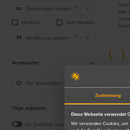
Griec
Zimmertypen wählen
eine 
Sonne
Meerblick
Seitl. Meerblick
Disko
Unte
Verpflegung wählen
Do
WI
Ka
Veranstalter
bu
Ju
Fa
Alle Veranstalter
Be
be
Zustimmung
(D
Do
Flüge anpassen
Ds
Diese Webseite verwendet 
Ma
Ju
Wir verwenden Cookies, um I
Nur Direktflüge anzeigen
üb