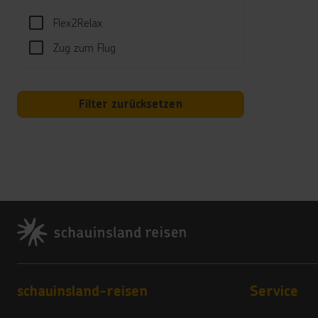
Sport
Flex2Relax
Kajak
Zug zum Flug
Bogen
Spor
PADI-
Filter zurücksetzen
Einzel
Hotels
Unte
Leich
Footer
Well
Große
Kind
Footer navigation
STAR 
schauinsland-reisen
Service
Hotel