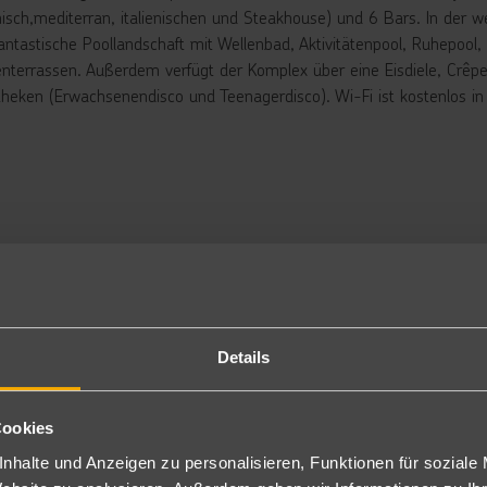
hisch,mediterran, italienischen und Steakhouse) und 6 Bars. In der w
fantastische Poollandschaft mit Wellenbad, Aktivitätenpool, Ruhepoo
nterrassen. Außerdem verfügt der Komplex über eine Eisdiele, Crêper
theken (Erwachsenendisco und Teenagerdisco). Wi-Fi ist kostenlos in
rbringung
ppelzimmer Premium Beach: Die schönen Zimmer verfügen über Ba
-FI (kostenlos pro Person ein Passwort bei Ankunft), Deckenventilator,
ffeemaschine, Bügeleisen/-brett und Balkon oder Terrasse mit trop
chbar (PTZ/PTE). Ebenfalls als Doppelzimmer Near Pool Superior bu
niorsuite Near Pool: Die Zimmer sind etwas geräumiger und bieten z
milienzimmer: Die Familienzimmer bestehen aus zwei Zimmer die mit
tt und zwei Doppelbetten, Bad mit Dusche oder Badewanne/WC, Föhn
i Ankunft), Deckenventilator, Kabel-TV, Telefon, Minibar (inkl. ), Saf
Details
F2).
ppelzimmer Pure: Bei sonst ähnlicher Ausstattung wie die Doppelzi
chungel. Weitere Annehmlichkeiten: PURE Wellness Vorteile + Anneh
Cookies
tratze und Kissen, Luftreinigungssystem, Pure Shield, Deep Clean A
niorsuite Superior Pure: Die geräumige Suite mit einem King-Bett u
nhalte und Anzeigen zu personalisieren, Funktionen für soziale
er die selbe Ausstattung und weiteren Annehmlichkeiten: PURE Well