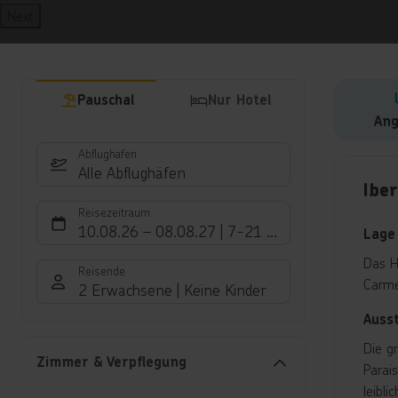
Next
Pauschal
Nur Hotel
Ang
Abflughafen
Hote
Alle Abflughäfen
Iber
Reisezeitraum
10.08.26
–
08.08.27
7-21 Nächte
Lage
Das H
Reisende
Carme
2 Erwachsene
Keine Kinder
Auss
Die g
Zimmer & Verpflegung
Parai
leibl