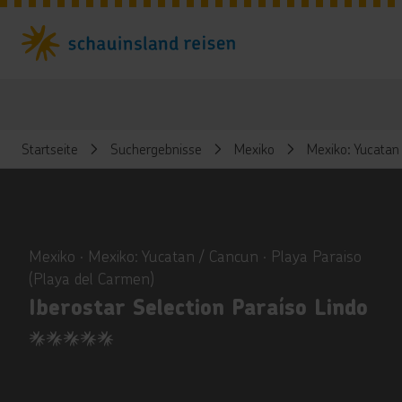
Startseite
Suchergebnisse
Mexiko
Mexiko: Yucatan
ious
Mexiko ∙ Mexiko: Yucatan / Cancun ∙ Playa Paraiso
(Playa del Carmen)
Iberostar Selection Paraíso Lindo
5