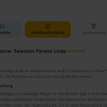
ebote
Hotelbeschreibung
Hotelmerkmale
lbeschreibung
ostar Selection Paraíso Lindo
5
otel liegt direkt am wunderschönen, weißen Sandstrand von Playa P
n. Der Flughafen von Cancun ist circa 30 Minuten entfernt.
tattung
roßzügige und weitläufige Anlage mit 446 Zimmern liegt in einem Kom
so Maya und Iberostar Paraiso Beach. Die Gäste können den Komfort 
iche Wohl sorgen das Hauptrestaurant, 5 À-la-carte-Restaurants je n