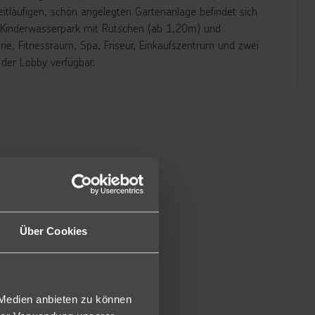
eitläufigen, schön angelegten Gartenanlage befindet sich
l, Kinderwasserpark mit Rutschen (ab 1,20m) und
ie, Fitnessraum, Spa, Friseur, Einkaufszentrum und zwei
 der Lobby verfügbar.
d mit Dusche oder Badewanne/WC, Föhn, Klimaanlage,
 Kabel-TV, Telefon/Wecker, Minibar (inkl. ), Safe (inkl.),
ischem Blick (BPN/BPE). Auch als Premium Tropical View
chbar (NPS).
usätzlich einen kleinen Wohnbereich (JNP).
einander verbunden sind und verfügen über ein Kingsize
, Klimaanlage, WI-FI (kostenlos pro Person ein Passwort
e (inkl.), Kaffeemaschine, Bügeleisen/-brett und zwei Balkone
Über Cookies
mmer haben diese einen privaten Balkon mit Blick auf den
mlichkeiten: Schockbehandlung, Hypoallergene Bezüge für
ir-Handling Unit uvm (DZP).
nd privatem Balkon mit Blick auf den Dschungel verfügt
 Medien anbieten zu können
ness Vorteile + Annehmlichkeiten: Schockbehandlung,