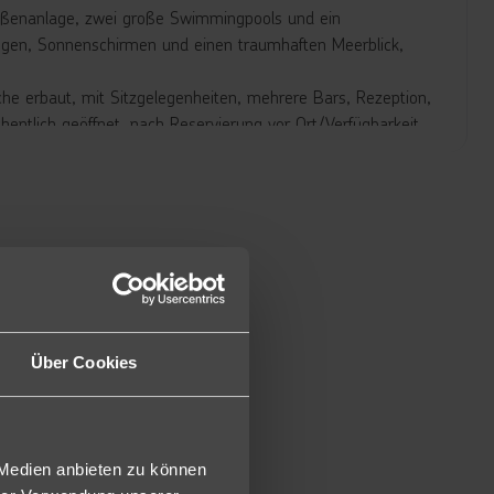
 Außenanlage, zwei große Swimmingpools und ein
egen, Sonnenschirmen und einen traumhaften Meerblick,
che erbaut, mit Sitzgelegenheiten, mehrere Bars, Rezeption,
hentlich geöffnet, nach Reservierung vor Ort/Verfügbarkeit
zugsort direkt am Meer (Zutritt und gastronomisches
d dem türkis schimmernden Wasser des Pools. Vielfältige
 schaffen den perfekten Rahmen für genussvolle Stunden in
es Restaurant und ein einladender Foodtruck sorgen für
findet hier nicht nur Fitnesskurse und einen durchdacht
Über Cookies
 mehrere Sportplätze für individuelle oder gemeinsame
t und voller Möglichkeiten.
 Medien anbieten zu können