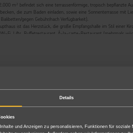
2.000 m² befindet sich eine terrassenförmige, tropisch bepflanzte
rbecken, die zum Baden einladen, sowie eine Sonnenterrasse mit Li
 Balibetten/gegen Gebühr/nach Verfügbarkeit).
upthaus ist das Herzstück, die große Empfangshalle im Stil einer Kir
s Wi-Fi, Lifts, Buffetrestaurant, À-la-carte-Restaurant (mehrmals wöc
egen Gebühr), Tanzbar, Aufenthalts-/Spiel- und Konferenzräume.
N Beach Club:
m Jahr 2025 neu gestaltete LAGOON Beach Club, ein stylischer Rück
ot gegen Gebühr).
en von tropischer Vegetation entsteht hier eine Oase mit Palmen un
optionen, darunter exklusive Balibetten und gelegentliche Livemusik
iesischer Atmosphäre. Der moderne Loungebereich, sowie ein trendig
arische Highlights. Wer Körper und Geist in Einklang bringen möchte, 
Details
statteten Sportbereich, sondern auch Fitnessgeräte im Freien sowie
täten.
Cookies
t, an dem Lebensfreude auf Design trifft – modern, tropisch inspirier
nhalte und Anzeigen zu personalisieren, Funktionen für soziale
rbringung