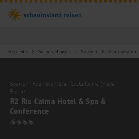
Startseite
Suchergebnisse
Spanien
Fuerteventura
ious
Spanien ∙ Fuerteventura ∙ Costa Calma (Playa
Barca)
R2 Rio Calma Hotel & Spa &
Conference
4