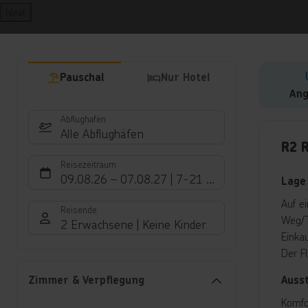
Next
Pauschal
Nur Hotel
Ang
Abflughafen
Hote
Alle Abflughäfen
R2 
Reisezeitraum
09.08.26
–
07.08.27
7-21 Nächte
Lage
Auf e
Reisende
Weg/T
2 Erwachsene
Keine Kinder
Einka
Der F
Auss
Zimmer & Verpflegung
Komfo