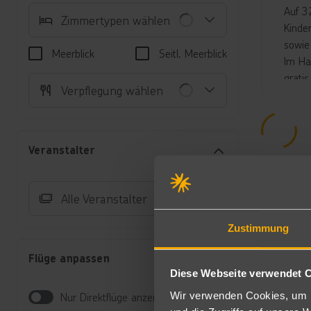
Auf 3
Zimmertypen wählen
Kinde
sowie
Meerblick
Seitl. Meerblick
Im Ha
grati
Verpflegung wählen
und g
***
LAGOO
Der i
Veranstalter
Angeb
Umgeb
Liege
Alle Veranstalter
parad
kulin
Zustimmung
ausge
Flüge anpassen
Aktivi
Diese Webseite verwendet 
Ein Or
Wir verwenden Cookies, um I
Nur Direktflüge anzeigen
Unte