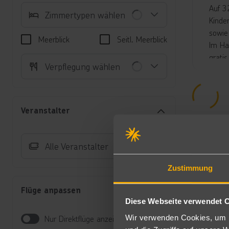
Auf 3
Zimmertypen wählen
Kinde
sowie
Meerblick
Seitl. Meerblick
Im Ha
grati
Verpflegung wählen
und g
***
LAGOO
Der i
Veranstalter
Angeb
Umgeb
Liege
Alle Veranstalter
parad
kulin
Zustimmung
ausge
Flüge anpassen
Aktivi
Diese Webseite verwendet 
Ein Or
Wir verwenden Cookies, um I
Nur Direktflüge anzeigen
Unte