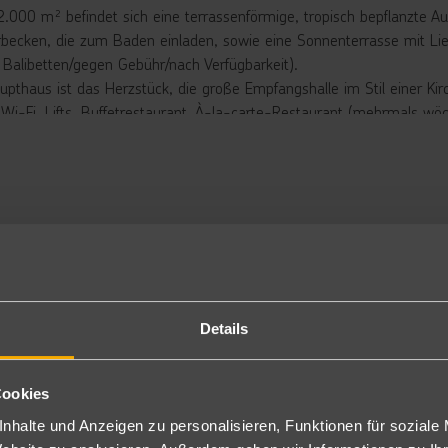
2.000 m² befindet sich eine terrassenförmige, tropisch bepflanzte
rbecken, die zum Baden einladen, sowie eine Sonnenterrasse mit Li
 Balibetten/gegen Gebühr/nach Verfügbarkeit).
upthaus ist das Herzstück, die große Empfangshalle im Stil einer Kir
s Wi-Fi, Lifts, Buffetrestaurant, À-la-carte-Restaurant (mehrmals wöc
egen Gebühr), Tanzbar, Aufenthalts-/Spiel- und Konferenzräume.
N Beach Club:
m Jahr 2025 neu gestaltete LAGOON Beach Club, ein stylischer Rück
ot gegen Gebühr).
en von tropischer Vegetation entsteht hier eine Oase mit Palmen un
optionen, darunter exklusive Balibetten und gelegentliche Livemusik
iesischer Atmosphäre. Der moderne Loungebereich, sowie ein trendig
arische Highlights. Wer Körper und Geist in Einklang bringen möchte, 
Details
statteten Sportbereich, sondern auch Fitnessgeräte im Freien sowie
täten.
Cookies
t, an dem Lebensfreude auf Design trifft – modern, tropisch inspirier
nhalte und Anzeigen zu personalisieren, Funktionen für soziale
rbringung