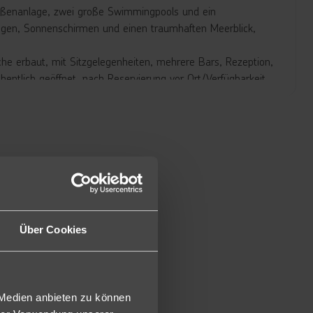
 Außenanlage, zwei große Swimmingpools und ein
egen, Sonnenschirmen und einen traumhaften Meerblick,
che erbaut, mit Sitzgelegenheiten, mehrere Bars, Rezeption,
hentlich geöffnet, nach Reservierung vor Ort/Verfügbarkeit
zugsort direkt am Meer (Zutritt und gastronomisches
d dem türkis schimmernden Wasser des Pools. Vielfältige
 schaffen den perfekten Rahmen für genussvolle Stunden in
es Restaurant und ein einladender Foodtruck sorgen für
findet hier nicht nur Fitnesskurse und einen durchdacht
Über Cookies
 mehrere Sportplätze für individuelle oder gemeinsame
t und voller Möglichkeiten.
 Medien anbieten zu können