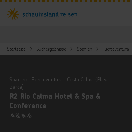
Startseite
Suchergebnisse
Spanien
Fuerteventura
ious
Spanien ∙ Fuerteventura ∙ Costa Calma (Playa
Barca)
R2 Rio Calma Hotel & Spa &
Conference
4