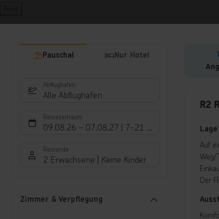
Next
Pauschal
Nur Hotel
Ang
Abflughafen
Hote
Alle Abflughäfen
R2 
Reisezeitraum
09.08.26
–
07.08.27
7-21 Nächte
Lage
Auf e
Reisende
Weg/T
2 Erwachsene
Keine Kinder
Einka
Der F
Auss
Zimmer & Verpflegung
Komfo