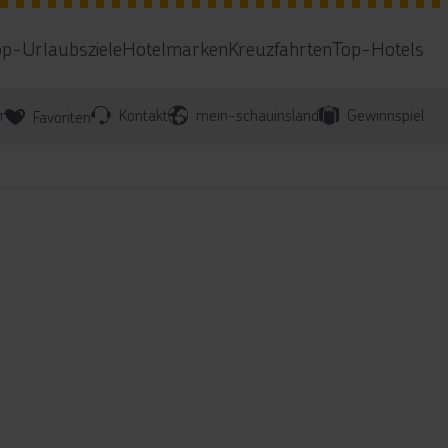
op-Urlaubsziele
Hotelmarken
Kreuzfahrten
Top-Hotels
r
Kontakt
mein-schauinsland
Gewinnspiel
Favoriten