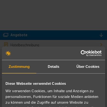
Angebote
Hotelbeschreibung
Hotelmerkmale
Bewertungen
Zustimmung
Details
Über Cookies
Lage und Umgebung
Diese Webseite verwendet Cookies
Angebote filtern
Wir verwenden Cookies, um Inhalte und Anzeigen zu
Ändere die Kriterien nach deinen Wünschen
personalisieren, Funktionen für soziale Medien anbieten
zu können und die Zugriffe auf unsere Website zu