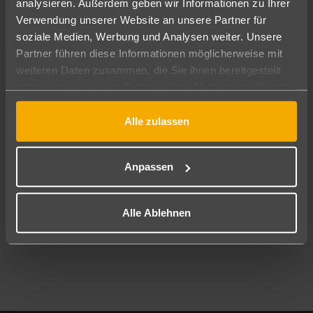
analysieren. Außerdem geben wir Informationen zu Ihrer
Pauschal
Nur Hotel
Verwendung unserer Website an unsere Partner für
soziale Medien, Werbung und Analysen weiter. Unsere
Abflughafen
Partner führen diese Informationen möglicherweise mit
Alle Abflughäfen
weiteren Daten zusammen, die Sie ihnen bereitgestellt
haben oder die sie im Rahmen Ihrer Nutzung der Dienste
Reisezeitraum
12.08.26
–
10.08.27
7-21 Nächte
gesammelt haben.
Alle zulassen
Reisende
2 Erwachsene
Keine Kinder
Anpassen
Mehr Filter anzeigen
Alle Ablehnen