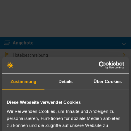
Angebote
Hotelbeschreibung
Hotelmerkmale
Bewertungen
Zustimmung
Details
Über Cookies
Lage und Umgebung
Diese Webseite verwendet Cookies
Angebote filtern
Wir verwenden Cookies, um Inhalte und Anzeigen zu
Ändere die Kriterien nach deinen Wünschen
personalisieren, Funktionen für soziale Medien anbieten
zu können und die Zugriffe auf unsere Website zu