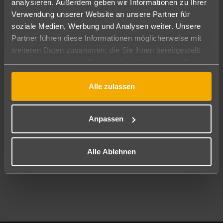
analysieren. Außerdem geben wir Informationen zu Ihrer
Pauschal
Nur Hotel
Verwendung unserer Website an unsere Partner für
soziale Medien, Werbung und Analysen weiter. Unsere
Abflughafen
Partner führen diese Informationen möglicherweise mit
Alle Abflughäfen
weiteren Daten zusammen, die Sie ihnen bereitgestellt
haben oder die sie im Rahmen Ihrer Nutzung der Dienste
Reisezeitraum
11.08.26
–
09.08.27
7-21 Nächte
gesammelt haben.
Alle zulassen
Reisende
2 Erwachsene
Keine Kinder
Anpassen
Mehr Filter anzeigen
Alle Ablehnen