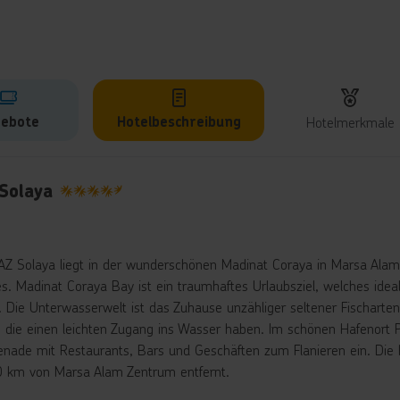
ebote
Hotelbeschreibung
Hotelmerkmale
lbeschreibung
 Solaya
4.5
AZ Solaya liegt in der wunderschönen Madinat Coraya in Marsa Alam.
s. Madinat Coraya Bay ist ein traumhaftes Urlaubsziel, welches ide
t. Die Unterwasserwelt ist das Zuhause unzähliger seltener Fischart
, die einen leichten Zugang ins Wasser haben. Im schönen Hafenort Po
nade mit Restaurants, Bars und Geschäften zum Flanieren ein. Die
0 km von Marsa Alam Zentrum entfernt.