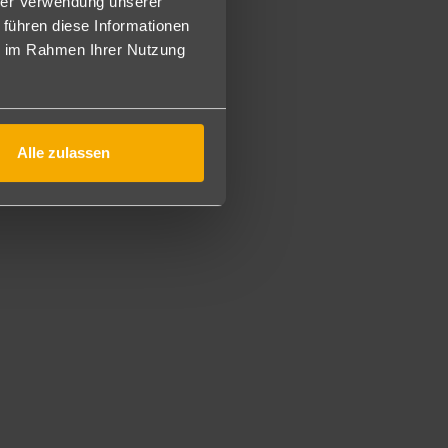
hrer Verwendung unserer
 führen diese Informationen
ie im Rahmen Ihrer Nutzung
25 als DD2/1DD)
sstattung wie die Superior Zimmer, sind jedoch größer (ca.
nd mit zwei Sofabetten. Eine Flasche Wasser pro Person pro
Alle zulassen
(FGI).)
 über die gleiche Ausstattung wie die Superior Zimmer, sind
in Schlafbereich ist ausgestattet mit einem Kingsize Bed
erson pro Tag inklusive.
n über die gleiche Ausstattung wie die Superior Zimmer,
ch. Ein Schlafbereich ist ausgestattet mit einem Kingsize-
 Person pro Tag inklusive.
 ca. 41 m² groß und sind ausgestattet mit einem Doppel-
r sind 49 m² groß und verfügen bei gleicher Ausstattung
h eine Verbindungstür voneinander getrennt sind. Das eine