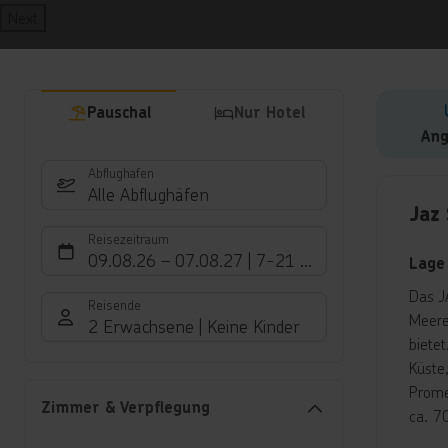
Next
Pauschal
Nur Hotel
Ang
Abflughafen
Hote
Alle Abflughäfen
Jaz
Reisezeitraum
09.08.26
–
07.08.27
7-21 Nächte
Lage
Das J
Reisende
Meere
2 Erwachsene
Keine Kinder
biete
Küste
Prome
Zimmer & Verpflegung
ca. 7