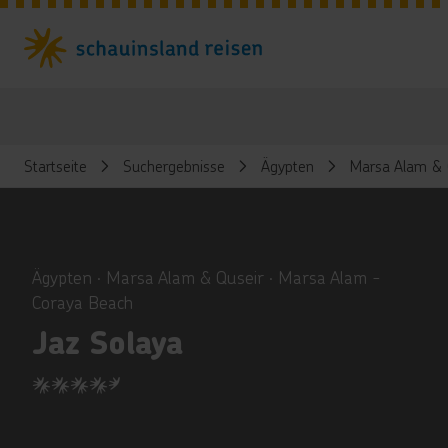
Startseite
Suchergebnisse
Ägypten
Marsa Alam & 
ious
Ägypten ∙ Marsa Alam & Quseir ∙ Marsa Alam -
Coraya Beach
Jaz Solaya
4.5