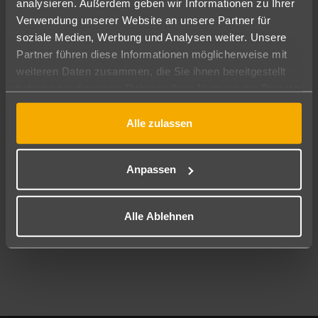
analysieren. Außerdem geben wir Informationen zu Ihrer
Pauschal
Nur Hotel
Verwendung unserer Website an unsere Partner für
soziale Medien, Werbung und Analysen weiter. Unsere
Abflughafen
Partner führen diese Informationen möglicherweise mit
Alle Abflughäfen
weiteren Daten zusammen, die Sie ihnen bereitgestellt
haben oder die sie im Rahmen Ihrer Nutzung der Dienste
Reisezeitraum
09.08.26
–
07.08.27
7-21 Nächte
gesammelt haben.
Alle zulassen
Reisende
2 Erwachsene
Keine Kinder
Anpassen
Mehr Filter anzeigen
Alle Ablehnen