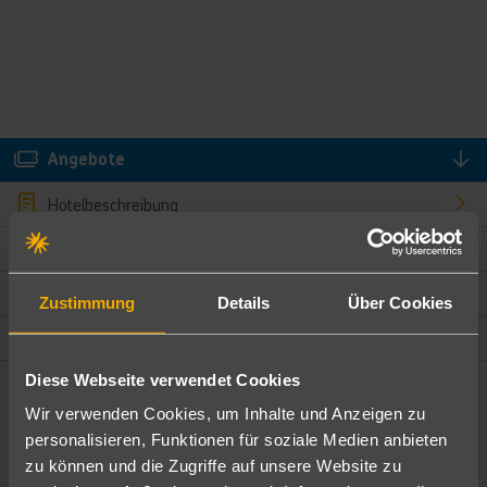
Angebote
Hotelbeschreibung
Hotelmerkmale
Bewertungen
Zustimmung
Details
Über Cookies
Lage und Umgebung
Diese Webseite verwendet Cookies
Angebote filtern
Wir verwenden Cookies, um Inhalte und Anzeigen zu
Ändere die Kriterien nach deinen Wünschen
personalisieren, Funktionen für soziale Medien anbieten
zu können und die Zugriffe auf unsere Website zu