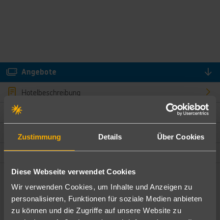
Angebote
Hotelbeschreibung
Hotelmerkmale
Bewertungen
Zustimmung
Details
Über Cookies
Lage und Umgebung
Diese Webseite verwendet Cookies
Angebote filtern
Wir verwenden Cookies, um Inhalte und Anzeigen zu
Ändere die Kriterien nach deinen Wünschen
personalisieren, Funktionen für soziale Medien anbieten
zu können und die Zugriffe auf unsere Website zu