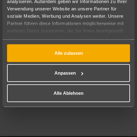
analysieren. Außerdem geben wir Informationen zu Ihrer
Pauschal
Nur Hotel
Verwendung unserer Website an unsere Partner für
soziale Medien, Werbung und Analysen weiter. Unsere
Abflughafen
Partner führen diese Informationen möglicherweise mit
Alle Abflughäfen
weiteren Daten zusammen, die Sie ihnen bereitgestellt
haben oder die sie im Rahmen Ihrer Nutzung der Dienste
Reisezeitraum
09.08.26
–
07.08.27
7-21 Nächte
gesammelt haben.
Alle zulassen
Reisende
2 Erwachsene
Keine Kinder
Anpassen
Mehr Filter anzeigen
Alle Ablehnen