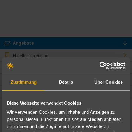
Angebote
Hotelbeschreibung
Hotelmerkmale
Bewertungen
Zustimmung
Details
Über Cookies
Lage und Umgebung
Diese Webseite verwendet Cookies
Angebote filtern
Wir verwenden Cookies, um Inhalte und Anzeigen zu
Ändere die Kriterien nach deinen Wünschen
personalisieren, Funktionen für soziale Medien anbieten
zu können und die Zugriffe auf unsere Website zu