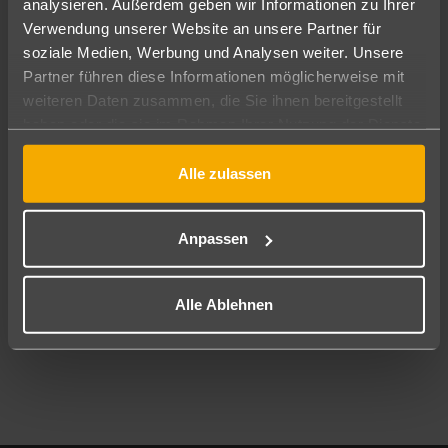
analysieren. Außerdem geben wir Informationen zu Ihrer
Pauschal
Nur Hotel
Verwendung unserer Website an unsere Partner für
soziale Medien, Werbung und Analysen weiter. Unsere
Abflughafen
Partner führen diese Informationen möglicherweise mit
Alle Abflughäfen
weiteren Daten zusammen, die Sie ihnen bereitgestellt
haben oder die sie im Rahmen Ihrer Nutzung der Dienste
Reisezeitraum
09.08.26
–
07.08.27
7-21 Nächte
gesammelt haben.
Alle zulassen
Reisende
2 Erwachsene
Keine Kinder
Anpassen
Mehr Filter anzeigen
Alle Ablehnen