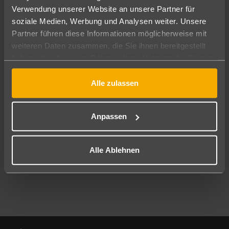
Verwendung unserer Website an unsere Partner für
soziale Medien, Werbung und Analysen weiter. Unsere
Abflughafen
Partner führen diese Informationen möglicherweise mit
Alle Abflughäfen
weiteren Daten zusammen, die Sie ihnen bereitgestellt
Reisezeitraum
haben oder die sie im Rahmen Ihrer Nutzung der Dienste
08.08.26
–
06.08.27
7-21 Nächte
gesammelt haben.
Alle zulassen
Reisende
2 Erwachsene
Keine Kinder
Anpassen
Mehr Filter anzeigen
Alle Ablehnen
Footer