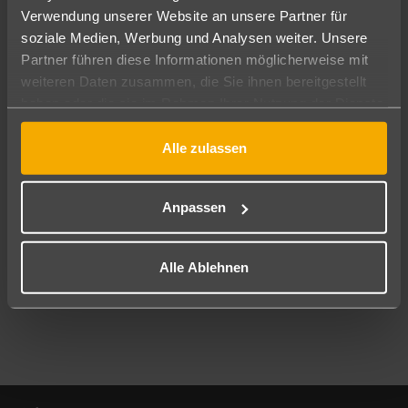
Verwendung unserer Website an unsere Partner für
soziale Medien, Werbung und Analysen weiter. Unsere
Abflughafen
Partner führen diese Informationen möglicherweise mit
Alle Abflughäfen
weiteren Daten zusammen, die Sie ihnen bereitgestellt
Reisezeitraum
haben oder die sie im Rahmen Ihrer Nutzung der Dienste
09.08.26
–
07.08.27
7-21 Nächte
gesammelt haben.
Alle zulassen
Reisende
2 Erwachsene
Keine Kinder
Anpassen
Mehr Filter anzeigen
Alle Ablehnen
Footer