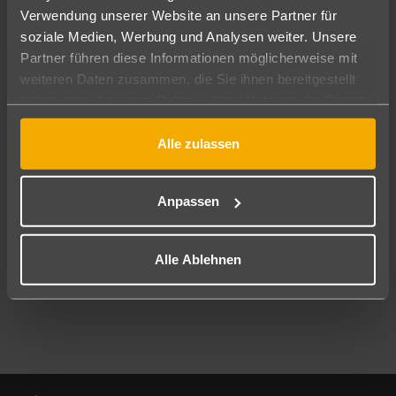
Verwendung unserer Website an unsere Partner für
soziale Medien, Werbung und Analysen weiter. Unsere
Abflughafen
Partner führen diese Informationen möglicherweise mit
Alle Abflughäfen
weiteren Daten zusammen, die Sie ihnen bereitgestellt
Reisezeitraum
haben oder die sie im Rahmen Ihrer Nutzung der Dienste
10.08.26
–
08.08.27
7-21 Nächte
gesammelt haben.
Alle zulassen
Reisende
2 Erwachsene
Keine Kinder
Anpassen
Mehr Filter anzeigen
Alle Ablehnen
Footer