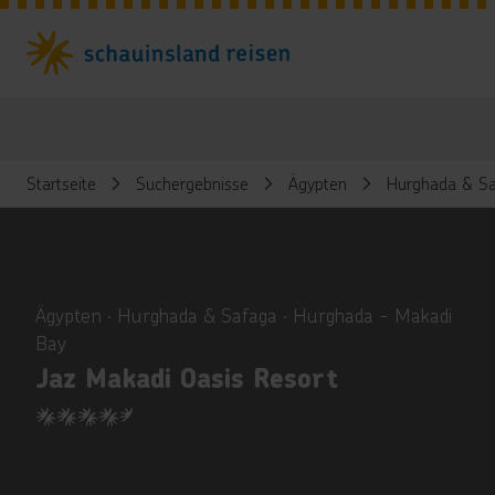
Startseite
Suchergebnisse
Ägypten
Hurghada & Sa
ious
Ägypten ∙ Hurghada & Safaga ∙ Hurghada - Makadi
Bay
Jaz Makadi Oasis Resort
4.5