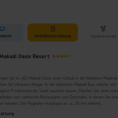
ebote
Hotelbeschreibung
Hotelmerkmale
lbeschreibung
 Makadi Oasis Resort
4.5
ingen Sie im JAZ Makadi Oasis einen Urlaub in der beliebten Madinat 
chen Stil erbauten Anlage. In der idyllischen Makadi Bay, welche sic
eigene Privatstrand die Seele baumeln lassen. Machen Sie einen en
befinden sich zahlreiche Restaurants und Geschäfte, in denen Sie ori
en können. Der Flughafen Hurghada ist ca. 30 km entfernt.
tattung