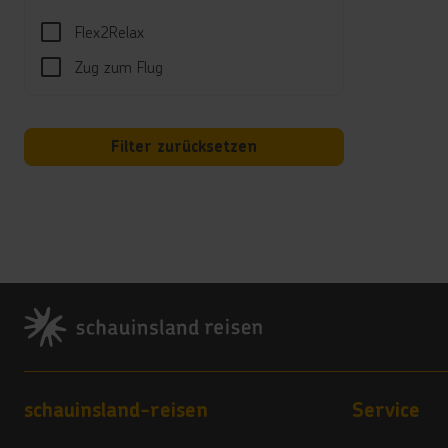
- 
Flex2Relax
- 
- 
Zug zum Flug
- 
- 
- 
Filter zurücksetzen
- 
Fo
ge
- 
- 
Sport
Footer
Tisch
am St
*****
„Maka
Kinde
Footer navigation
schauinsland-reisen
Service
(Zeit