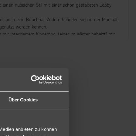
t einen nubischen Stil mit einer schön gestalteten Lobby
ter auch eine Beachbar. Zudem befinden sich in der Madinat
 genutzt werden können.
 mit integriertem Kinderpool (einer im Winter beheizt) mit
Pool und Strand inklusive.
erior (DSU) sind ausgestattet mit Dusche/WC, Föhn,
 Balkon oder Terrasse und Gartenblick. Wi-Fi (128 kb/s)
 (2GS, 1GS/PU2,PU1) buchbar.)
 m² groß und sind ausgestattet mit einem King-Size Bett
Über Cookies
ch einen Vorhang abgetrennt sind (F2G). Gegen Aufpreis
ppelzimmer Superior, bieten diese mit ca. 44 m² mehr Platz
änge und Blick auf den Garten (F2U). Gegen Aufpreis auch
 Medien anbieten zu können