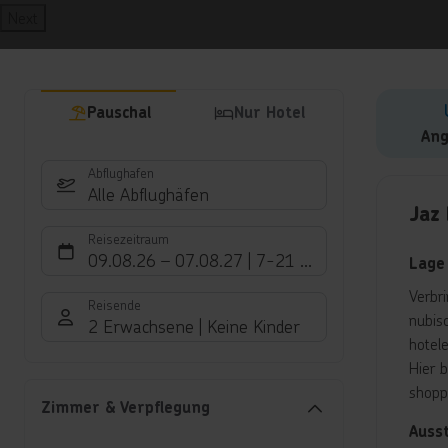
Next
Pauschal
Nur Hotel
Ang
Abflughafen
Hote
Alle Abflughäfen
Jaz
Reisezeitraum
09.08.26
–
07.08.27
7-21 Nächte
Lage
Verbr
Reisende
nubis
2 Erwachsene
Keine Kinder
hotel
Hier 
shopp
Zimmer & Verpflegung
Auss