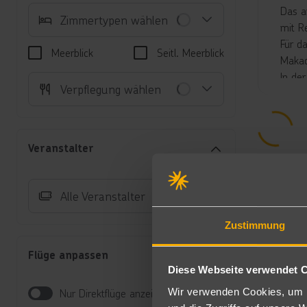
Das a
Zimmertypen wählen
mit R
Für d
Meerblick
Seitl. Meerblick
Makad
In de
Verpflegung wählen
Pool-
Unte
Do
Veranstalter
Te
in
Au
Alle Veranstalter
(A
Fa
Zustimmung
od
au
Flüge anpassen
Fa
Diese Webseite verwendet 
un
mi
Wir verwenden Cookies, um I
Nur Direktflüge anzeigen