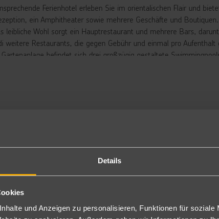
nsprechende Ferienhotel erleben Sie im orientalischen Flair und biete
ezeption, ein Amphitheater sowie mehrere Geschäfte und Boutiquen.
as leibliche Wohl sorgt ein Hauptrestaurant und mehrere Bars, darun
i weitere Restaurants, die gegen Gebühr und einmal pro Aufenthalt
r Gartenanlage befindet sich drei großzügig gestaltete Swimmingpools
/Snackbar und Sonnenterrassen. Liegen und Sonnenschirme sind am 
rbringung
ppelzimmer Superior Gartenblick: Die geräumigen Doppelzimmer Sup
lefon, Sat.-TV, Minibar (gegen Gebühr), Safe, Klimaanlage, Sofabett
klusive.
ch mit Poolblick (DSP) und zur Alleinnutzung (DEU/ESP) buchbar.
uch unter HRGA13 als Superior (DSU) und Superior mit Gartenblick
milienzimmer Gartenblick (HRGA13): Die Familienzimmer sind ca. 44
Details
er zwei Twin-Betten, sowie mit zwei Sofabetten, welche optisch dur
ch mit Poolblick (FP2) buchbar.
milienzimmer Superior: Bei sonst ähnlicher Ausstattung, wie die Do
Cookies
d zwei Sofabetten, die teilweise optisch abgetrennt sind durch Vorh
t Poolblick (FUP) buchbar.
nhalte und Anzeigen zu personalisieren, Funktionen für soziale