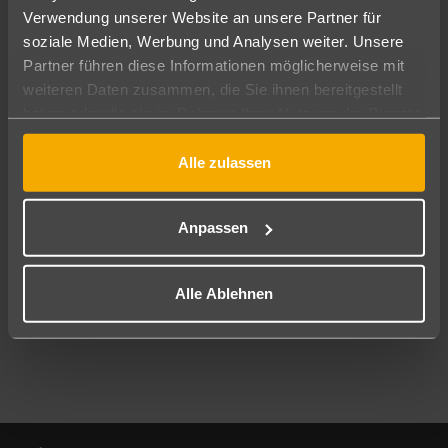
Verwendung unserer Website an unsere Partner für
soziale Medien, Werbung und Analysen weiter. Unsere
Abflughafen
Partner führen diese Informationen möglicherweise mit
Alle Abflughäfen
weiteren Daten zusammen, die Sie ihnen bereitgestellt
Reisezeitraum
haben oder die sie im Rahmen Ihrer Nutzung der Dienste
09.08.26
–
07.08.27
7-21 Nächte
gesammelt haben.
Alle zulassen
Reisende
2 Erwachsene
Keine Kinder
Anpassen
Mehr Filter anzeigen
Alle Ablehnen
Footer