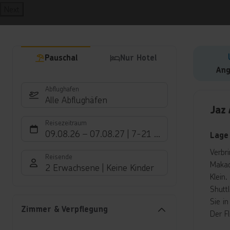
Next
Pauschal
Nur Hotel
Ang
Abflughafen
Hote
Alle Abflughäfen
Jaz
Reisezeitraum
09.08.26
–
07.08.27
7-21 Nächte
Lage
Verbr
Reisende
Makad
2 Erwachsene
Keine Kinder
Klein
Shutt
Sie i
Zimmer & Verpflegung
Der F