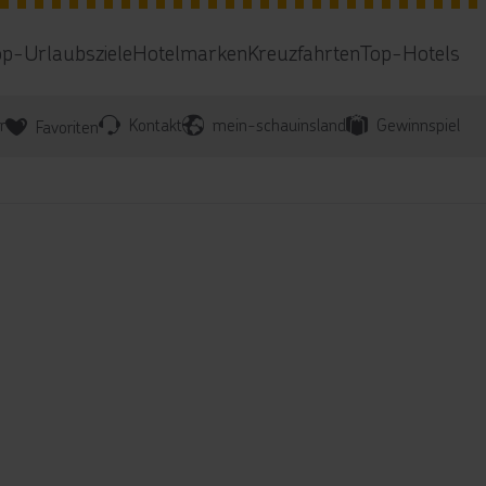
op-Urlaubsziele
Hotelmarken
Kreuzfahrten
Top-Hotels
r
Kontakt
mein-schauinsland
Gewinnspiel
Favoriten