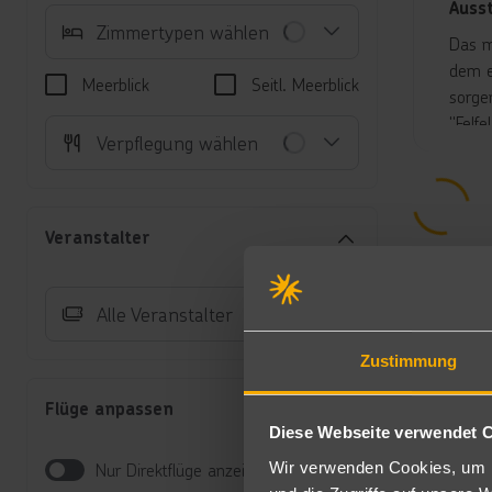
Auss
Zimmertypen wählen
Das m
dem e
Meerblick
Seitl. Meerblick
sorge
"Felf
Verpflegung wählen
Makad
In de
Sie e
Liege
Veranstalter
Unte
Do
Alle Veranstalter
Wi
Wa
Zustimmung
Au
Au
Flüge anpassen
Do
Diese Webseite verwendet 
Do
Wir verwenden Cookies, um I
Nur Direktflüge anzeigen
Au