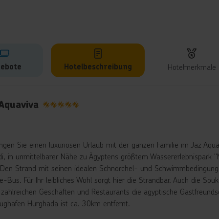
ebote
Hotelbeschreibung
Hotelmerkmale
lbeschreibung
 Aquaviva
5
ingen Sie einen luxuriösen Urlaub mit der ganzen Familie im Jaz Aqua
i, in unmittelbarer Nähe zu Ägyptens größtem Wassererlebnispark "
. Den Strand mit seinen idealen Schnorchel- und Schwimmbedingung
le-Bus. Für Ihr leibliches Wohl sorgt hier die Strandbar. Auch die So
n zahlreichen Geschäften und Restaurants die ägyptische Gastfreunds
lughafen Hurghada ist ca. 30km entfernt.