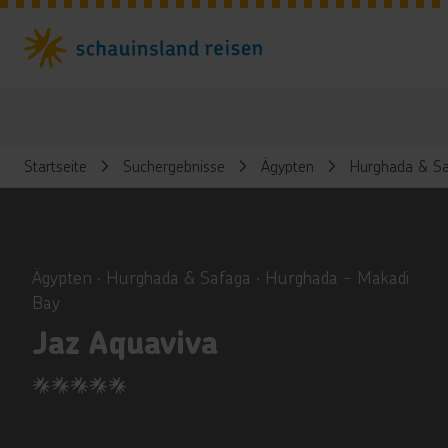
Startseite
Suchergebnisse
Ägypten
Hurghada & Sa
ious
Ägypten ∙ Hurghada & Safaga ∙ Hurghada - Makadi
Bay
Jaz Aquaviva
5