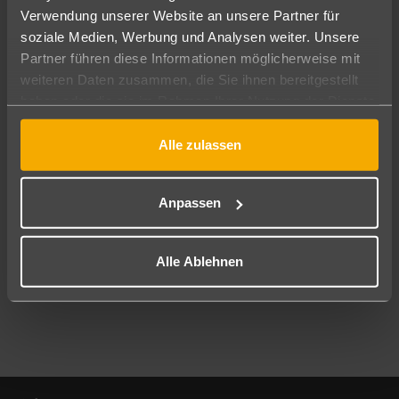
Verwendung unserer Website an unsere Partner für
soziale Medien, Werbung und Analysen weiter. Unsere
Abflughafen
Partner führen diese Informationen möglicherweise mit
Alle Abflughäfen
weiteren Daten zusammen, die Sie ihnen bereitgestellt
Reisezeitraum
haben oder die sie im Rahmen Ihrer Nutzung der Dienste
10.08.26
–
08.08.27
7-21 Nächte
gesammelt haben.
Alle zulassen
Reisende
2 Erwachsene
Keine Kinder
Anpassen
Mehr Filter anzeigen
Alle Ablehnen
Footer