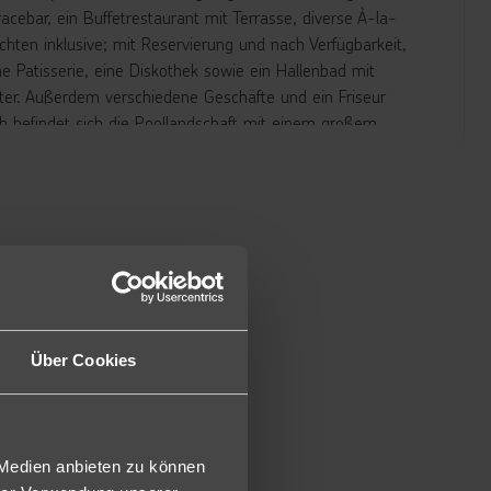
cebar, ein Buffetrestaurant mit Terrasse, diverse À-la-
ten inklusive; mit Reservierung und nach Verfügbarkeit,
 Patisserie, eine Diskothek sowie ein Hallenbad mit
nter. Außerdem verschiedene Geschäfte und ein Friseur
h befindet sich die Poollandschaft mit einem großem
k mit drei Wasserrutschen (im Sommer und stundenweise)
r sind an den Pools und am Strand inklusive.
gbarkeit)
Über Cookies
Reservierung erforderlich)
 Medien anbieten zu können