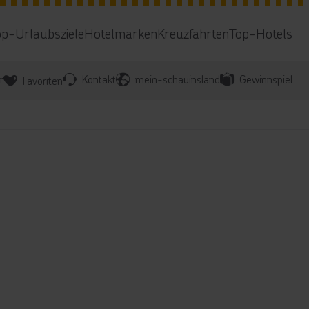
op-Urlaubsziele
Hotelmarken
Kreuzfahrten
Top-Hotels
r
Kontakt
mein-schauinsland
Gewinnspiel
Favoriten