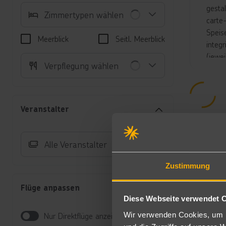
gesta
Zimmertypen wählen
carte
Speis
Meerblick
Seitl. Meerblick
integ
(jewe
Verpflegung wählen
Süßwa
sowie
Exklu
- Wil
Veranstalter
- 25%
- 15 
- 2x 
Alle Veranstalter
- 1 S
- Ear
Zustimmung
- 1x 
Flüge anpassen
- Obs
Diese Webseite verwendet 
- Sui
Wir verwenden Cookies, um I
Nur Direktflüge anzeigen
Unte