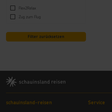
Verp
Flex2Relax
Zug zum Flug
All-I
Ul
st
Filter zurücksetzen
Uh
Im
Sn
Ni
Sport
Aerobi
Footer
Spor
Billar
Unte
Footer navigation
schauinsland-reisen
Service
Tagsü