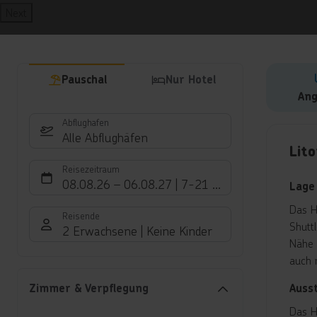
Next
Pauschal
Nur Hotel
Ang
Abflughafen
Hote
Alle Abflughäfen
Lit
Reisezeitraum
08.08.26
–
06.08.27
7-21 Nächte
Lage
Das H
Reisende
Shutt
2 Erwachsene
Keine Kinder
Nähe 
auch 
Auss
Zimmer & Verpflegung
Das H