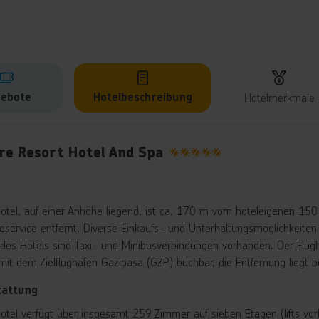
ebote
Hotelbeschreibung
Hotelmerkmale
lbeschreibung
ore Resort Hotel And Spa
5
otel, auf einer Anhöhe liegend, ist ca. 170 m vom hoteleigenen 1
leservice entfernt. Diverse Einkaufs- und Unterhaltungsmöglichkeiten
des Hotels sind Taxi- und Minibusverbindungen vorhanden. Der Flugha
mit dem Zielflughafen Gazipasa (GZP) buchbar, die Entfernung liegt 
tattung
otel verfügt über insgesamt 259 Zimmer auf sieben Etagen (lifts vo