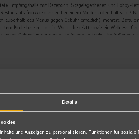
ltete Empfangshalle mit Rezeption, Sitzgelegenheiten und Lobby-Terra
-Restaurants (ein Abendessen bei einem Mindestaufenthalt von 7 Näch
en außerhalb des Menüs gegen Gebühr erhältlich), mehrere Bars, eine
riertem Kinderbecken (nur im Winter beheizt) sowie ein Wellness-Ce
ils gegen Gebühr) in der gesamten Anlage kostenlos. Im Außenbereic
sser-Swimmingpool mit integriertem Kinderbecken und ein Aquapar
 Sonnenterrassen Snack und Poolbar. Liegen, Schirme und Badetüche
sive für schauinsland-reisen Gäste (ab Sommer 2026)
lkommensgetränk (Champagne)
 Rabatt für den Wäscheservice
min Schnuppermassage (inklusive)
Benutzung des A-la-carte Restaurants (Zeitraum 20.4.-31.5.26)
trandtasche für Doppelzimmer Jacuzzi
ly Check-in und Late Check-out (Zeitraum 20.4.-31.5.26, nach Verfü
Details
Frühstücks Zimmerservice (ab 14 Tagen Aufenthalt)
tkorb auf das Zimmer (Zeitraum 20.4.-31.5.26, auf Gästewunsch)
Cookies
te Terrace Gäste erhalten 1 Tag Zutritt zu einem Pavillon am Strand (
nhalte und Anzeigen zu personalisieren, Funktionen für soziale
rbringung