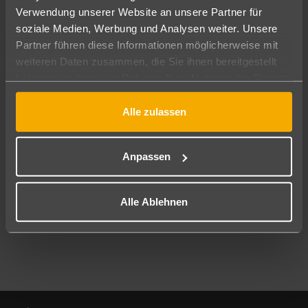
Verwendung unserer Website an unsere Partner für
soziale Medien, Werbung und Analysen weiter. Unsere
Abflughafen
Partner führen diese Informationen möglicherweise mit
Alle Abflughäfen
weiteren Daten zusammen, die Sie ihnen bereitgestellt
Reisezeitraum
haben oder die sie im Rahmen Ihrer Nutzung der Dienste
08.08.26
–
06.08.27
7-21 Nächte
gesammelt haben.
Alle zulassen
Reisende
2 Erwachsene
Keine Kinder
Anpassen
Mehr Filter anzeigen
Alle Ablehnen
Footer