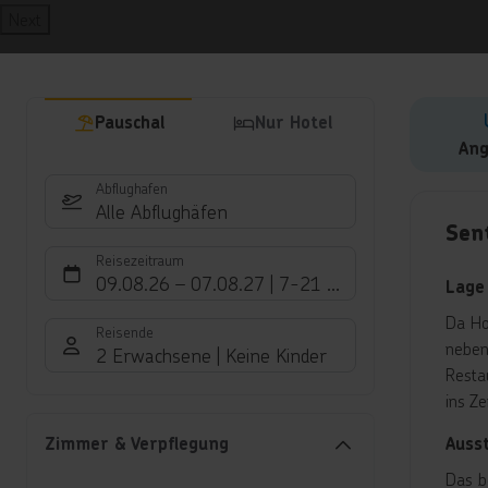
Next
Pauschal
Nur Hotel
Ang
Abflughafen
Hote
Alle Abflughäfen
Sen
Reisezeitraum
09.08.26
–
07.08.27
7-21 Nächte
Lage
Da Ho
Reisende
neben
2 Erwachsene
Keine Kinder
Resta
ins Z
Auss
Zimmer & Verpflegung
Das b