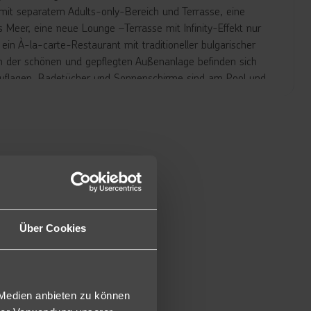
t mit separatem Adults-only-Bereich und Terrasse, eine
Meer, eine neue Lounge –Terrasse mit Infinity-Effekt nur
n À-la-carte-Restaurant mit traditioneller bulgarischer
In der schönen und gepflegten Außenanlage befinden sich
 Auflagen, Badetücher und Sonnenschirme sind am Pool und
hagliche Strandbar mit Lounge/Chillout-Bereich.
tels Aqua Club GRIFID Bolero inklusive (je 3 Rutschen für
b einer Körpergröße von 1,40m erlaubt und der Aqua Park
er gebucht haben, haben die Möglichkeit an der
mer verfügen über Dusche/WC, Föhn, Kosmetikspiegel,
ssenmenü, Safe (inklusive), Klimaanlage, Minibar (tägliche
Über Cookies
auch zur Alleinnutzung (PB1) oder als Single/Kind (1PB)
ck verfügen, bei sonst gleicher Ausstattung wie die
 Medien anbieten zu können
st gleicher Ausstattung wie die Doppelzimmer, zusätzlich