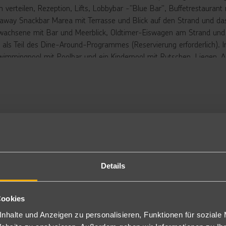
n verteilen, Rezeption, Lifts, Lobbybar -"Blue Bar", Buffetrestauran
away Snackbar Marea mit Terrasse und Blick auf den Strand und das 
rwachsene mit Bar und Meerblick, Oldtimer-Eiswagen am Strand und ei
 als Teil des Dine-Around-Programmes (Reservierung erforderlich). 
wimmingpool mit Poolbar und ein Kinderpool mit Rutschen. Liegen,
rand inklusive (nach Verfügbarkeit). Am Strand befindet sich eine be
uchung eines Familienzimmers ist der Eintritt in den Aqua Park des Ho
r und Erwachsene, die Nutzung der Erwachsenen-Rutschen ist erst a
on Juni-September wetterabhängig geöffnet). Gäste, die andere Zimm
rezeption Tagestickets für den Aqua Park zu kaufen.
rbringung
ppelzimmer Parkblick: Die geschmackvoll eingerichteten Doppelzim
minatboden, Sat.-TV, Wi-Fi (inklusive), Kaffee/Tee-Zubereiter, Kopfki
Details
ffüllung inklusive) und einen Balkon mit Parkblick (PB2). Wahlweise 
chbar.
ppelzimmer seitlicher Meerblick: Die Doppelzimmer seitlicher Meerbli
Cookies
ppelzimmer, zusätzlich über seitlichen Meerblick (DMS).
nhalte und Anzeigen zu personalisieren, Funktionen für soziale
ppelzimmer Meerblick: Die Doppelzimmer Meerblick verfügen, bei son