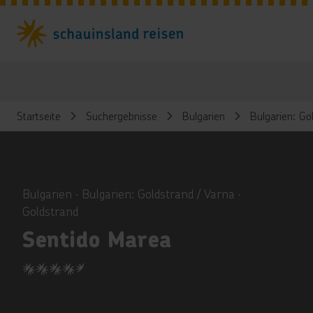
Startseite
Suchergebnisse
Bulgarien
Bulgarien: Go
ious
Bulgarien ∙ Bulgarien: Goldstrand / Varna ∙
Goldstrand
Sentido Marea
4.5