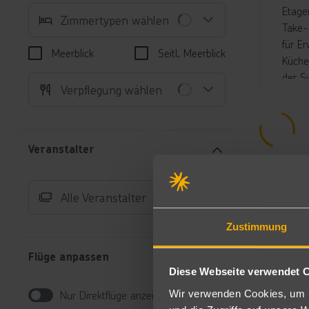
Etage
Zimmertypen wählen
Take-
für E
Meerblick
Seitl. Meerblick
Küche
der S
Verpflegung wählen
am St
Bei B
Kinde
ist v
Veranstalter
Hotel
Unte
Alle Veranstalter
Do
La
Zustimmung
Au
bu
Flüge anpassen
Do
Diese Webseite verwendet 
Do
Wir verwenden Cookies, um I
Nur Direktflüge anzeigen
Do