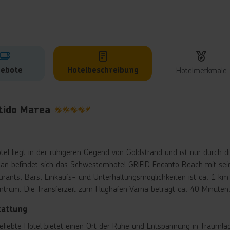
ebote
Hotelbeschreibung
Hotelmerkmale
lbeschreibung
tido Marea
4.5
tel liegt in der ruhigeren Gegend von Goldstrand und ist nur durch 
an befindet sich das Schwesternhotel GRIFID Encanto Beach mit se
urants, Bars, Einkaufs- und Unterhaltungsmöglichkeiten ist ca. 1 km 
entrum. Die Transferzeit zum Flughafen Varna beträgt ca. 40 Minuten
tattung
eliebte Hotel bietet einen Ort der Ruhe und Entspannung in Traumla