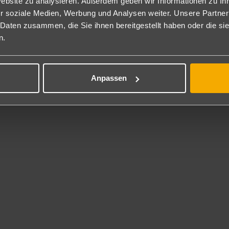
ppelzimmer Meerblick: Die Doppelzimmer Meerblick (ca. 24 m², DM)
Website zu analysieren. Außerdem geben wir Informationen zu I
rtenblick verfügen zusätzlich über Meerblick und befinden sich im 
r soziale Medien, Werbung und Analysen weiter. Unsere Partner
ch zur Alleinnutzung (DEM) buchbar.
 Daten zusammen, die Sie ihnen bereitgestellt haben oder die s
per-Sparzimmer: Die Super-Sparzimmer (SSZ) verfügen über die glei
n.
nzen Hotelanlage verteilt und haben ein begrenztes Kontingent.
milienzimmer: Die Familienzimmer (DF2) haben die gleiche Ausstattu
 m²), bestehen aus 2 Schlafräumen und einem Bad sowie Balkon od
Anpassen
sätzlich buchbar als Typ I Zimmer (DFI) mit speziellem Preis und be
gen Aufpreis auch mit Poolblick (FP2) buchbar.
ite Meerblick: Die Suiten Meerblick (S2M) haben die gleiche Ausstat
 m²) mit einem Wohn-Schlafraum und einem separatem Schlafzimme
ppelzimmer Deluxe (HRGA05): Diese Doppelzimmer sind ca. 28 m² 
d Balkon oder Terrasse mit Blick auf den Garten (DD2/DD3). Wahlwei
. 24 m² etwas kleiner (DPB), zur Meerseite (ca. 24qm, X2M) oder 
flegung
nclusive
l Inclusive: Frühstücksbuffet von 7-10 Uhr, spätes Frühstück von 
endessen im Sommer von 18:30-21:30 Uhr, im Winter von 18:30-2
r Verfügung. Nachmittags Kaffee/Tee, Kuchen und Gebäck. Eiscreme f