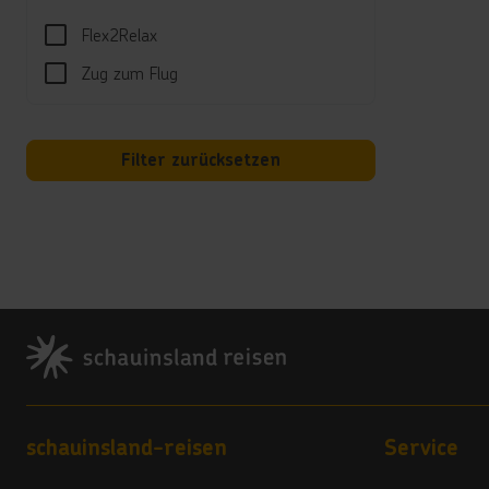
al
Flex2Relax
In
He
Zug zum Flug
Ni
Sport
Filter zurücksetzen
Beach
Spor
Tennis
*****
Never
Footer
Der u
Rutsc
Wasse
täglic
Footer navigation
schauinsland-reisen
Service
Unte
Tagsü