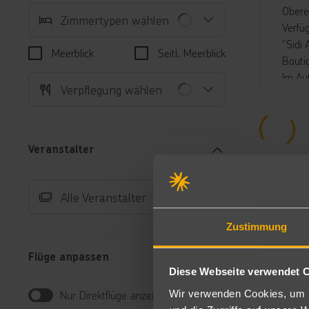
Obere
Zimmertypen wählen
Verfü
"Sidi
Meerblick
Seitl. Meerblick
Bouti
Im Au
Verpflegung wählen
integ
Wasse
Unte
Veranstalter
Bu
Do
Wa
Alle Veranstalter
Zu
Ge
Zustimmung
HR
je
Flüge anpassen
Do
Diese Webseite verwendet 
gr
Wir verwenden Cookies, um I
Nur Direktflüge anzeigen
Au