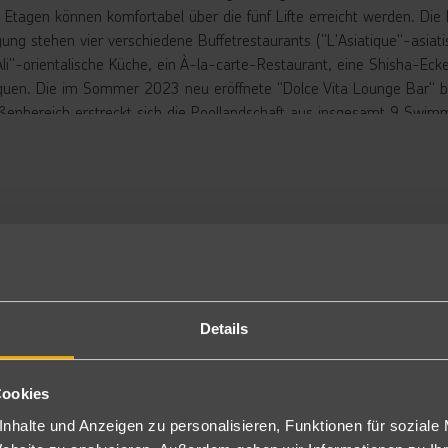
 Etagen können komfortabel über die fünf Lifte erreicht werden. Die
gung stehen vier verschiedene Buffetrestaurants ("L'Asiatique"-asiat
 Ali"-orientalische Küche, ein À-la-carte-Restaurant, eine Shisha-Eck
quen. Die im Sommer 2023 neu eröffnete "Dolce Vita Lounge Bar" beg
ßenbereich erstreckt sich die Poollandschaft aus insgesamt 9 Swimmi
riertem Kinderbereich und ein Kinderpool, 13 Rutschen für Erwachsen
rspaß sorgen. Liegen, Sonnenschirme und Badetücher stehen an den
rbringung
ngalow Gartenblick: Die Bungalow Gartenblick (BG2) haben eine Gr
ppelbett oder zwei Einzelbetten, Dusche/WC, Fliesen, Klimaanlage, Te
sser pro Person und Tag inklusive), Wasserkocher und Balkon oder 
sätzlich buchbar als Typ I Zimmer (BGI/DEI) mit speziellem Preis un
gen Aufpreis auch mit Poolblick (B2O) oder zur Alleinnutzung (BG1/
Details
GA05: Bungalow: Die Bungalows sind in der Größe und Ausstattung 
doch abweichen (BU/B2A/B1B).
ppel Superior Poolblick: Die Doppel Superior Poolblick Zimmer (DSP)
Cookies
ößer (ca. 36 m²) und verfügen über Poolblick. Die Zimmer können 
nhalte und Anzeigen zu personalisieren, Funktionen für soziale
ch mit Meerblick buchbar (DMU).