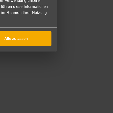
 haben die gleiche Ausstattung wie die Bungalow
hrer Verwendung unserer
Hauptgebäude.
 führen diese Informationen
ie im Rahmen Ihrer Nutzung
che Ausstattung wie die Bungalow Gartenblick, sind in der
ng wie die Bungalow Gartenblick, sind jedoch größer (ca.
er Terrasse.
Alle zulassen
grenztem Kontingent.
tung wie die Bungalow Gartenblick, jedoch geräumiger (ca.
r. Die Zimmer befinden sich im Hauptgebäude.
groß und ausgestattet mit Klimaanlage, TV, Dusche/WC
se auch ohne speziellen Ausblick (DDA), mit Poolblick, mit
Meerblick (ca. 24 m², DDM) buchbar.
7-10:30 Uhr, Mittagessen von 12:30-14:30 Uhr und
0:30 Uhr. Diverse Snacks für den Hunger stehen immer
ür Groß und Klein von 13-17 Uhr. Alle lokalen