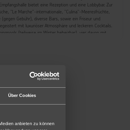
 Empfangshalle bietet eine Rezeption und eine Lobbybar. Zur
ische, "Le Marche"-internationale, "Culina"-Meeresfrüchte,
e (gegen Gebühr), diverse Bars, sowie ein Friseur und
eistert mit luxuriöser Atmosphäre und leckeren Cocktails.
ngpools (teilweise im Winter beheizbar), vier davon mit
e sowie 9 Rutschen für Kinder, die für jede Menge
 Pools und am Strand kostenfrei zur Verfügung.
öße von ca. 30 m² und sind ausgestattet mit einem
lefon, Safe (inkl.), Sat.-TV, Mini-Kühlschrank (1 Flasche
Terrasse.
d begrenztem Kontingent.
B1O) buchbar.
Über Cookies
identisch zu den Bungalows Gartenblick, der Ausblick kann
 sind ausgestattet wie die Bungalow Gartenblick, jedoch
sich im Hauptgebäude oder in den Nebengebäuden befinden.
 Medien anbieten zu können