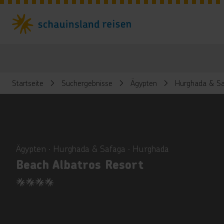
Startseite
Suchergebnisse
Ägypten
Hurghada & Sa
ious
Ägypten ∙ Hurghada & Safaga ∙ Hurghada
Beach Albatros Resort
4