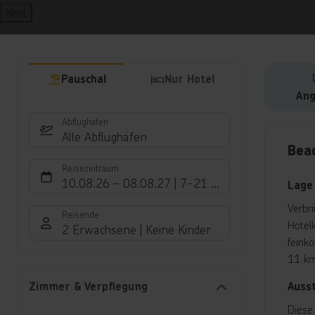
Next
Pauschal
Nur Hotel
Ang
Abflughafen
Hote
Alle Abflughäfen
Bea
Reisezeitraum
10.08.26
–
08.08.27
7-21 Nächte
Lage
Verbr
Reisende
Hotel
2 Erwachsene
Keine Kinder
feink
11 k
Auss
Zimmer & Verpflegung
Diese