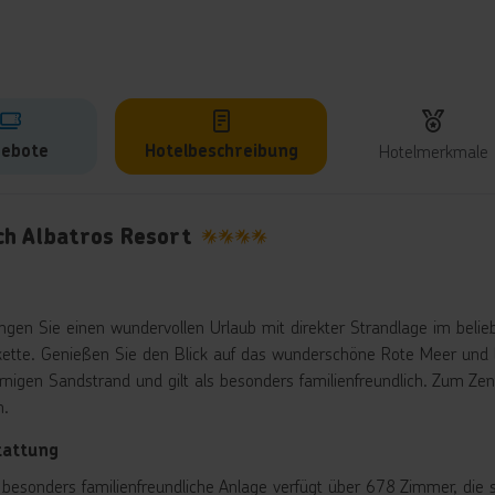
ebote
Hotelbeschreibung
Hotelmerkmale
lbeschreibung
ch Albatros Resort
4
ingen Sie einen wundervollen Urlaub mit direkter Strandlage im beli
kette. Genießen Sie den Blick auf das wunderschöne Rote Meer und la
örnigen Sandstrand und gilt als besonders familienfreundlich. Zum 
m.
tattung
 besonders familienfreundliche Anlage verfügt über 678 Zimmer, die