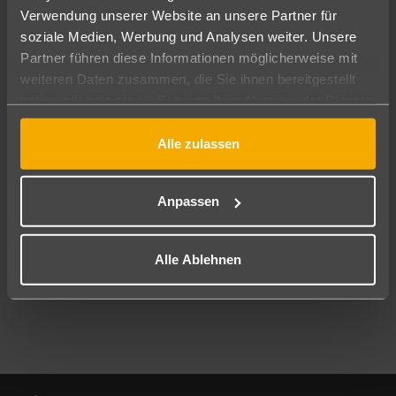
Verwendung unserer Website an unsere Partner für
soziale Medien, Werbung und Analysen weiter. Unsere
Abflughafen
Partner führen diese Informationen möglicherweise mit
Alle Abflughäfen
weiteren Daten zusammen, die Sie ihnen bereitgestellt
Reisezeitraum
haben oder die sie im Rahmen Ihrer Nutzung der Dienste
09.08.26
–
07.08.27
7-21 Nächte
gesammelt haben.
Alle zulassen
Reisende
2 Erwachsene
Keine Kinder
Anpassen
Mehr Filter anzeigen
Alle Ablehnen
Footer